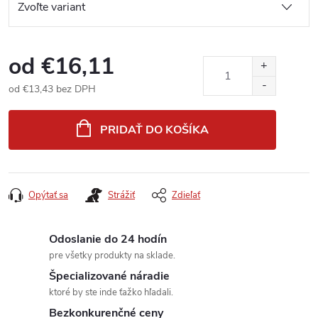
od
€16,11
od
€13,43
bez DPH
Jednotková
cena:
PRIDAŤ DO KOŠÍKA
Opýtať sa
Strážiť
Zdieľať
Odoslanie do 24 hodín
pre všetky produkty na sklade.
Špecializované náradie
ktoré by ste inde ťažko hľadali.
Bezkonkurenčné ceny