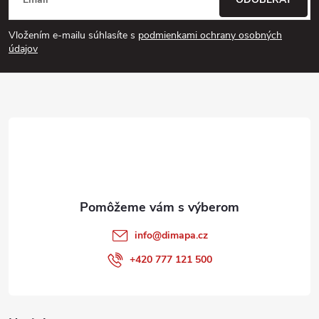
á
Vložením e-mailu súhlasíte s
podmienkami ochrany osobných
p
údajov
ä
t
i
e
info
@
dimapa.cz
+420 777 121 500