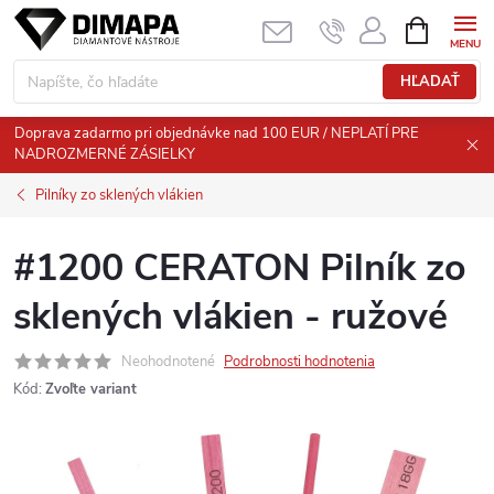
Prejsť
NÁKUPN
KOŠÍK
na
obsah
HĽADAŤ
Doprava zadarmo pri objednávke nad 100 EUR / NEPLATÍ PRE
NADROZMERNÉ ZÁSIELKY
Pilníky zo sklených vlákien
#1200 CERATON Pilník zo
sklených vlákien - ružové
Neohodnotené
Podrobnosti hodnotenia
Kód:
Zvoľte variant