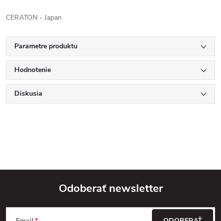
CERATON - Japan
Parametre produktu
Hodnotenie
Diskusia
Odoberať newsletter
Z
Email
ODOBERAŤ