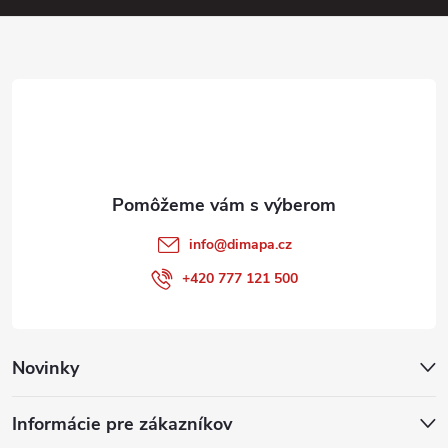
v
ä
ý
p
t
i
i
s
e
u
info
@
dimapa.cz
+420 777 121 500
Novinky
Informácie pre zákazníkov