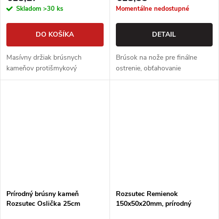
Skladom
>30 ks
Momentálne nedostupné
DO KOŠÍKA
DETAIL
Masívny držiak brúsnych
Brúsok na nože pre finálne
kameňov protišmykový
ostrenie, obťahovanie
Prírodný brúsny kameň
Rozsutec Remienok
Rozsutec Oslička 25cm
150x50x20mm, prírodný
brúsny kameň