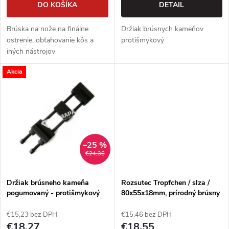
o
DO KOŠÍKA
DETAIL
d
d
Brúska na nože na finálne
Držiak brúsnych kameňov
u
ostrenie, obťahovanie kôs a
protišmykový
u
iných nástrojov
k
Akcia
k
t
t
o
o
v
–25 %
v
€24,36
Držiak brúsneho kameňa
Rozsutec Tropfchen / slza /
pogumovaný - protišmykový
80x55x18mm, prírodný brúsny
kameň
€15,23 bez DPH
€15,46 bez DPH
€18,27
€18,55