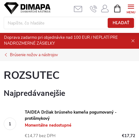
Prejsť
NÁKUPN
KOŠÍK
na
obsah
HĽADAŤ
Doprava zadarmo pri objednávke nad 100 EUR / NEPLATÍ PRE
NADROZMERNÉ ZÁSIELKY
Brúsenie nožov a nástrojov
ROZSUTEC
Najpredávanejšie
TAIDEA Držiak brúsneho kameňa pogumovaný -
protišmykový
Momentálne nedostupné
€14,77 bez DPH
€17,72