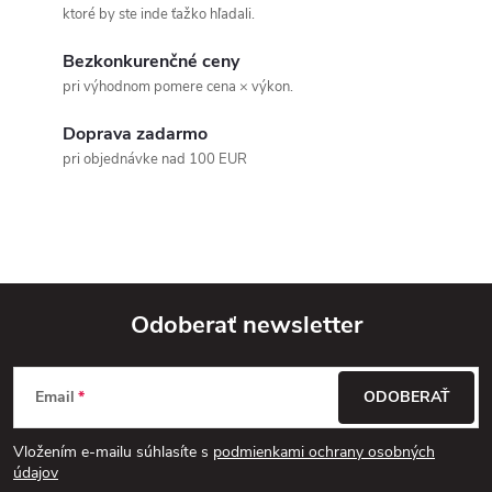
á
ktoré by ste inde ťažko hľadali.
d
Bezkonkurenčné ceny
pri výhodnom pomere cena × výkon.
a
Doprava zadarmo
c
pri objednávke nad 100 EUR
i
e
p
r
Odoberať newsletter
v
Z
k
Email
ODOBERAŤ
á
y
Vložením e-mailu súhlasíte s
podmienkami ochrany osobných
p
údajov