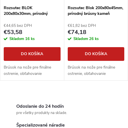
Rozsutec BLOK
Rozsutec Blok 200x80x45mm,
200x80x30mm, prírodný
prírodný brúsny kameň
brúsny kameň
€44,65 bez DPH
€61,82 bez DPH
€53,58
€74,18
Skladom
16 ks
Skladom
26 ks
DO KOŠÍKA
DO KOŠÍKA
Brúsok na nože pre finálne
Brúsok na nože pre finálne
ostrenie, obťahovanie
ostrenie, obťahovanie
O
v
Odoslanie do 24 hodín
pre všetky produkty na sklade.
l
Špecializované náradie