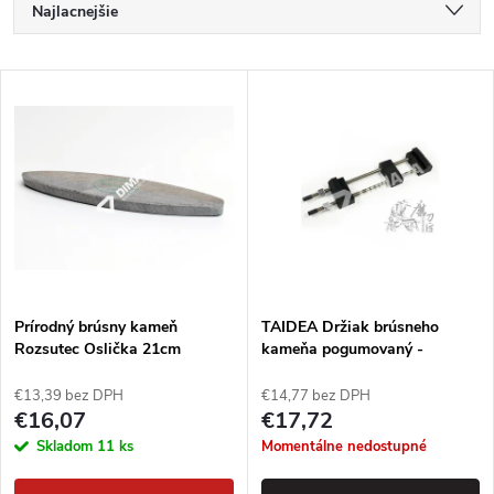
R
Najlacnejšie
a
Najdrahšie
V
Najpredávanejšie
d
ý
Abecedne
e
p
n
i
i
s
e
Prírodný brúsny kameň
TAIDEA Držiak brúsneho
Rozsutec Oslička 21cm
kameňa pogumovaný -
p
protišmykový
p
€13,39 bez DPH
€14,77 bez DPH
r
€16,07
€17,72
r
Skladom
11 ks
Momentálne nedostupné
o