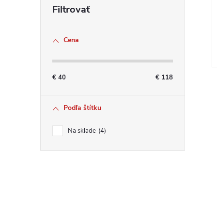
Cena
€
40
€
118
Podľa štítku
Na sklade
4
l