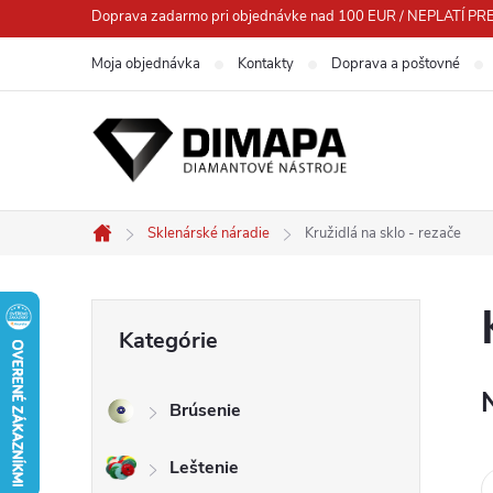
Prejsť
Doprava zadarmo pri objednávke nad 100 EUR / NEPLATÍ
na
Moja objednávka
Kontakty
Doprava a poštovné
obsah
Sklenárské náradie
Kružidlá na sklo - rezače
Domov
B
Preskočiť
Kategórie
kategórie
o
Brúsenie
č
Leštenie
n