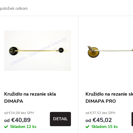
a
položiek celkom
d
V
e
ý
n
p
e
s
p
p
Kružidlo na rezanie skla
Kružidlo na rezanie s
r
DIMAPA
DIMAPA PRO
r
od €34,08 bez DPH
od €37,52 bez DPH
o
€40,89
DETAIL
€45,02
od
od
o
Skladom
12 ks
Skladom
15 ks