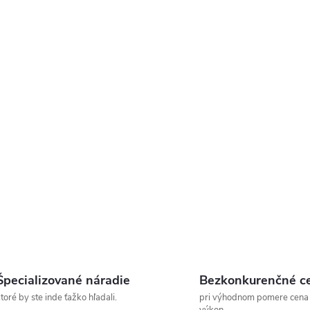
Špecializované náradie
Bezkonkurenčné c
toré by ste inde ťažko hľadali.
pri výhodnom pomere cena
výkon.