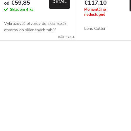
€59,85
DETAIL
€117,10
od
Skladom
4 ks
Momentálne
nedostupné
Vykružovač otvorov do skla, rezák
Lens Cutter
otvorov do sklenených tabúľ
Kód:
326.4
O
v
á
d
a