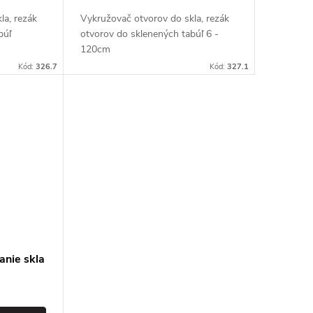
la, rezák
Vykružovač otvorov do skla, rezák
búľ
otvorov do sklenených tabúľ 6 -
120cm
Kód:
326.7
Kód:
327.1
anie skla