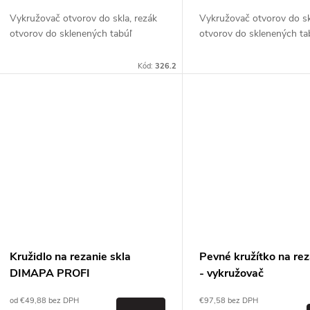
d
d
Vykružovač otvorov do skla, rezák
Vykružovač otvorov do sk
u
otvorov do sklenených tabúľ
otvorov do sklenených ta
u
k
Kód:
326.2
k
t
t
o
o
v
v
Kružidlo na rezanie skla
Pevné kružítko na rez
DIMAPA PROFI
- vykružovač
od €49,88 bez DPH
€97,58 bez DPH