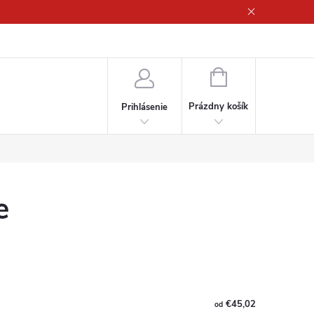
ny osobných údajov
NÁKUPNÝ
KOŠÍK
Prázdny košík
Prihlásenie
e
€45,02
od