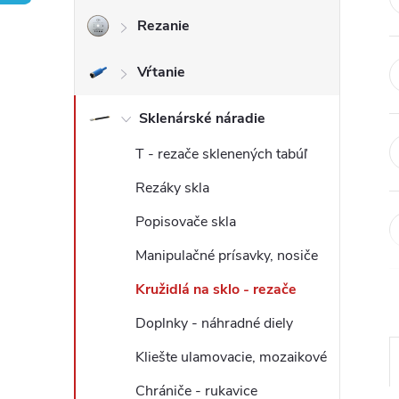
Rezanie
ý
Vŕtanie
p
a
Sklenárské náradie
T - rezače sklenených tabúľ
n
Rezáky skla
e
Popisovače skla
l
Manipulačné prísavky, nosiče
Kružidlá na sklo - rezače
Doplnky - náhradné diely
Kliešte ulamovacie, mozaikové
Chrániče - rukavice