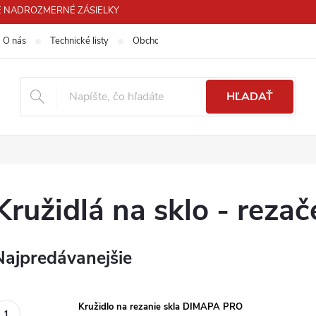
 PRE NADROZMERNÉ ZÁSIELKY
O nás
Technické listy
Obchodné podmienky
Podmienky ochra
HĽADAŤ
Kružidlá na sklo - rezač
Najpredávanejšie
Kružidlo na rezanie skla DIMAPA PRO