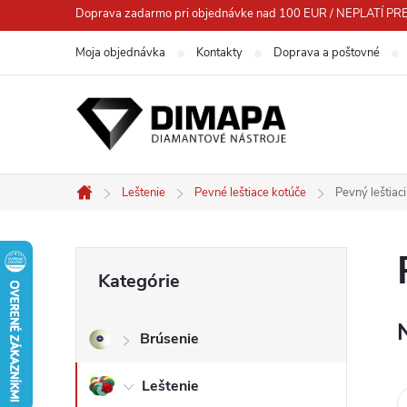
Prejsť
Doprava zadarmo pri objednávke nad 100 EUR / NEPLATÍ
na
Moja objednávka
Kontakty
Doprava a poštovné
obsah
Leštenie
Pevné leštiace kotúče
Pevný leštiac
Domov
B
Preskočiť
Kategórie
kategórie
o
Brúsenie
č
Leštenie
n