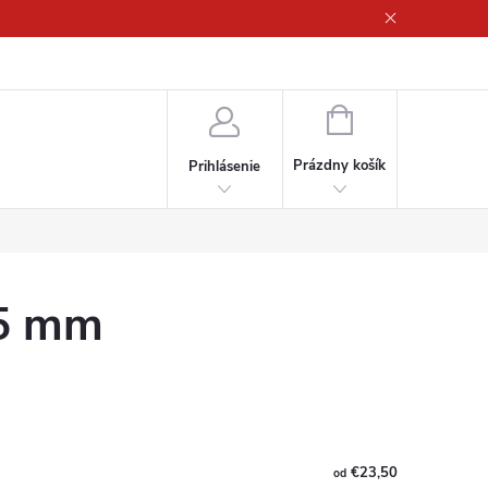
ny osobných údajov
NÁKUPNÝ
KOŠÍK
Prázdny košík
Prihlásenie
25 mm
€23,50
od