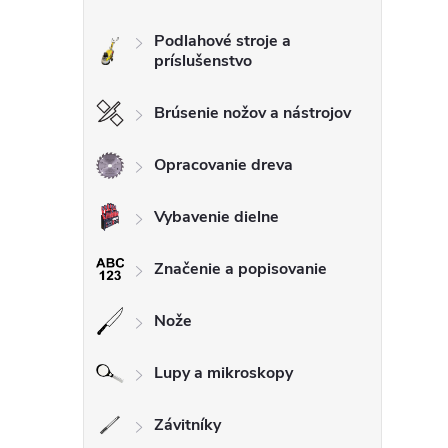
l
Podlahové stroje a
príslušenstvo
Brúsenie nožov a nástrojov
Opracovanie dreva
i
Vybavenie dielne
Značenie a popisovanie
r
Nože
Lupy a mikroskopy
Závitníky