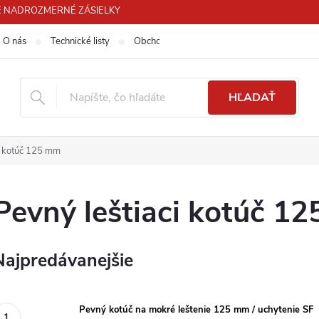
 PRE NADROZMERNÉ ZÁSIELKY
O nás
Technické listy
Obchodné podmienky
Podmienky ochra
HĽADAŤ
i kotúč 125 mm
Pevný leštiaci kotúč 1
Najpredávanejšie
Pevný kotúč na mokré leštenie 125 mm / uchytenie SF