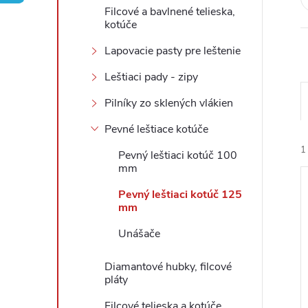
Filcové a bavlnené telieska,
ý
kotúče
Lapovacie pasty pre leštenie
p
Leštiaci pady - zipy
a
Pilníky zo sklených vlákien
n
Pevné leštiace kotúče
1
Pevný leštiaci kotúč 100
e
mm
l
Pevný leštiaci kotúč 125
mm
Unášače
i
Diamantové hubky, filcové
i
pláty
Filcové telieska a kotúče