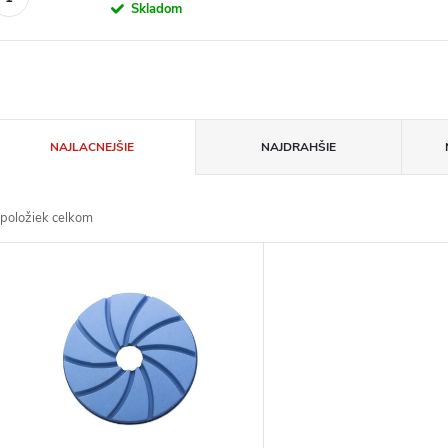
Skladom
R
NAJLACNEJŠIE
NAJDRAHŠIE
a
položiek celkom
d
V
e
ý
n
p
e