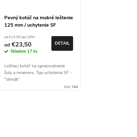
s
p
p
Pevný kotúč na mokré leštenie
r
125 mm / uchytenie SF
r
od €19,58 bez DPH
o
€23,50
DETAIL
od
o
Skladom
17 ks
d
d
Leštiaci kotúč na opracovávanie
u
žuly a mramoru. Typ uchytenia SF -
u
"slimák".
k
Kód:
744
k
t
t
O
o
v
o
v