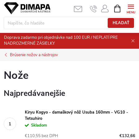
Prejsť
NÁKUPN
KOŠÍK
na
obsah
HĽADAŤ
Doprava zadarmo pri objednávke nad 100 EUR / NEPLATÍ PRE
NADROZMERNÉ ZÁSIELKY
Brúsenie nožov a nástrojov
Nože
Najpredávanejšie
Kiryu Kogyo - damaškový nôž Usuba 160mm - VG10 -
Tetsuhiro
Skladom
€110,55 bez DPH
€132,66