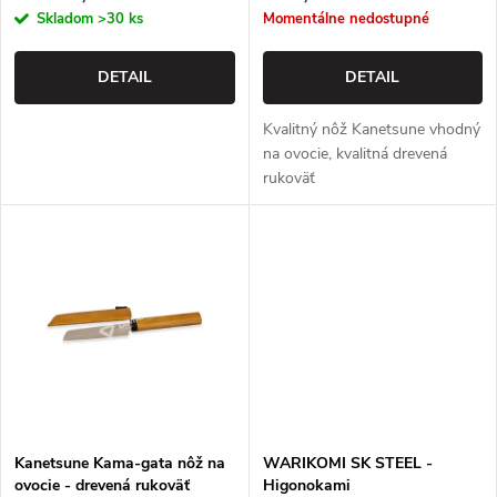
r
Skladom
>30 ks
Momentálne nedostupné
o
o
DETAIL
DETAIL
d
d
Kvalitný nôž Kanetsune vhodný
u
na ovocie, kvalitná drevená
u
rukoväť
k
k
t
t
o
o
v
v
Kanetsune Kama-gata nôž na
WARIKOMI SK STEEL -
ovocie - drevená rukoväť
Higonokami