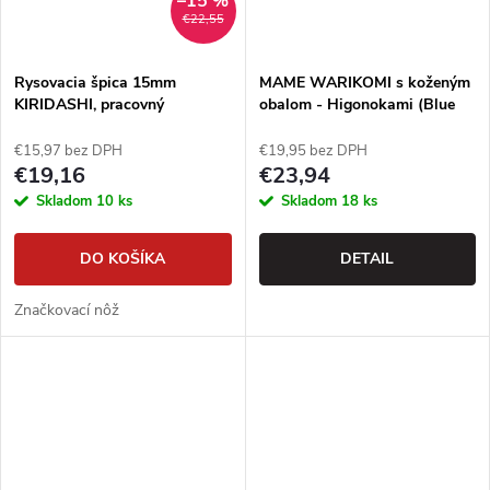
–15 %
€22,55
Rysovacia špica 15mm
MAME WARIKOMI s koženým
KIRIDASHI, pracovný
obalom - Higonokami (Blue
japonský rezbársky nôž
steel)
€15,97 bez DPH
€19,95 bez DPH
€19,16
€23,94
Skladom
10 ks
Skladom
18 ks
DO KOŠÍKA
DETAIL
Značkovací nôž