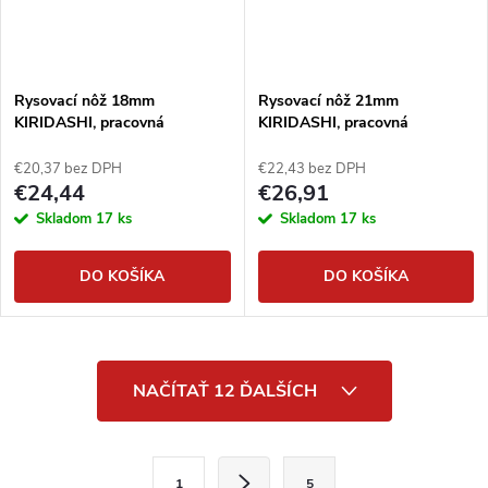
Rysovací nôž 18mm
Rysovací nôž 21mm
KIRIDASHI, pracovná
KIRIDASHI, pracovná
japonská rezbárska ihla
japonská rezbárska ihla
€20,37 bez DPH
€22,43 bez DPH
€24,44
€26,91
Skladom
17 ks
Skladom
17 ks
DO KOŠÍKA
DO KOŠÍKA
O
NAČÍTAŤ 12 ĎALŠÍCH
v
l
S
1
5