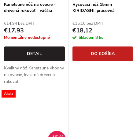
Kanetsune nôž na ovocie -
Rysovací nôž 15mm
drevená rukoväť - väčšia
KIRIDASHI, pracovná
japonská rezbárska ihla
€14,94 bez DPH
€15,10 bez DPH
€17,93
€18,12
Momentálne nedostupné
Skladom
8 ks
DETAIL
DO KOŠÍKA
Kvalitný nôž Kanetsune vhodný
na ovocie, kvalitná drevená
rukoväť
Akcia