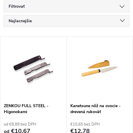
Filtrovať
R
Najlacnejšie
a
Najdrahšie
V
Najpredávanejšie
d
ý
Abecedne
e
p
n
i
i
s
e
ZENKOU FULL STEEL -
Kanetsune nôž na ovocie -
Higonokami
drevená rukoväť
p
p
od €8,89 bez DPH
€10,65 bez DPH
r
€10,67
€12,78
od