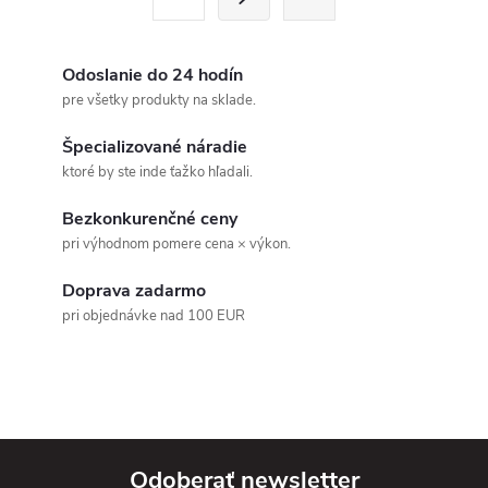
t
á
r
d
á
Odoslanie do 24 hodín
a
n
pre všetky produkty na sklade.
k
c
Špecializované náradie
o
ktoré by ste inde ťažko hľadali.
i
v
Bezkonkurenčné ceny
a
e
pri výhodnom pomere cena × výkon.
n
p
i
Doprava zadarmo
e
r
pri objednávke nad 100 EUR
v
k
y
Odoberať newsletter