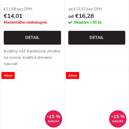
€11,68 bez DPH
od €13,57 bez DPH
€14,01
€16,28
od
Momentálne nedostupné
Skladom
>30 ks
DETAIL
DETAIL
Kvalitný nôž Kanetsune vhodný
na ovocie, kvalitná drevená
rukoväť
Akcia
Akcia
–15 %
–15 %
€20,34
€20,83