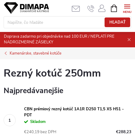
Prejsť
NÁKUPN
KOŠÍK
na
obsah
HĽADAŤ
Doprava zadarmo pri objednávke nad 100 EUR / NEPLATÍ PRE
NADROZMERNÉ ZÁSIELKY
Kamenárske, stavebné kotúče
Rezný kotúč 250mm
Najpredávanejšie
CBN prémiový rezný kotúč 1A1R D250 T1,5 X5 H51 -
PDT
Skladom
€240,19 bez DPH
€288,23