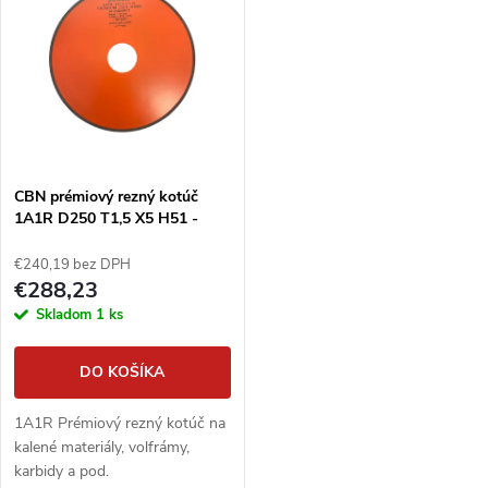
k
k
t
t
o
o
v
v
CBN prémiový rezný kotúč
1A1R D250 T1,5 X5 H51 -
PDT
€240,19 bez DPH
€288,23
Skladom
1 ks
DO KOŠÍKA
1A1R Prémiový rezný kotúč na
kalené materiály, volfrámy,
karbidy a pod.