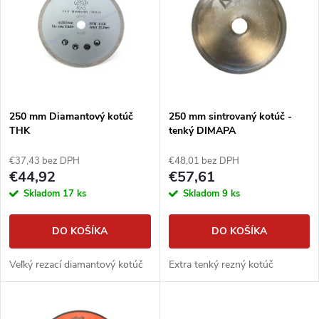
ý
e
p
n
i
i
s
e
250 mm Diamantový kotúč
250 mm sintrovaný kotúč -
THK
tenký DIMAPA
p
p
€37,43 bez DPH
€48,01 bez DPH
r
€44,92
€57,61
r
Skladom
17 ks
Skladom
9 ks
o
o
DO KOŠÍKA
DO KOŠÍKA
d
d
Veľký rezací diamantový kotúč
Extra tenký rezný kotúč
u
u