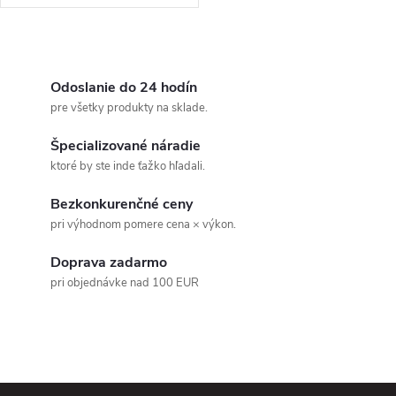
O
v
Odoslanie do 24 hodín
pre všetky produkty na sklade.
l
Špecializované náradie
á
ktoré by ste inde ťažko hľadali.
d
Bezkonkurenčné ceny
pri výhodnom pomere cena × výkon.
a
Doprava zadarmo
c
pri objednávke nad 100 EUR
i
e
p