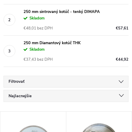
250 mm sintrovaný kotúč - tenký DIMAPA
Skladom
€48,01 bez DPH
€57,61
250 mm Diamantový kotúč THK
Skladom
€37,43 bez DPH
€44,92
Filtrovať
R
Najlacnejšie
a
Najdrahšie
V
Najpredávanejšie
d
Abecedne