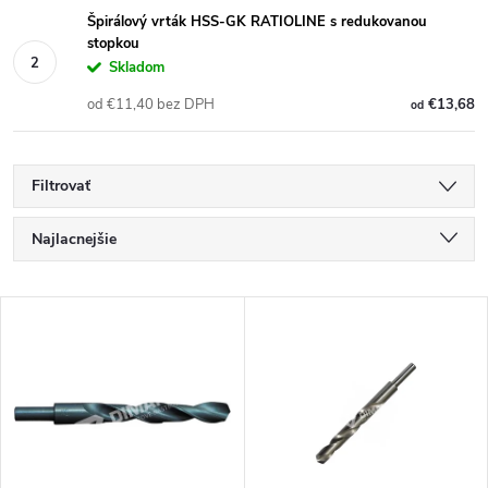
Špirálový vrták HSS-GK RATIOLINE s redukovanou
stopkou
Skladom
od €11,40 bez DPH
€13,68
od
Filtrovať
R
Najlacnejšie
a
Najdrahšie
V
Najpredávanejšie
d
ý
Abecedne
e
p
n
i