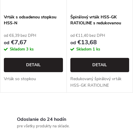
i
s
e
Vrták s odsadenou stopkou
Špirálový vrták HSS-GK
HSS-N
RATIOLINE s redukovanou
p
stopkou
p
od €6,39 bez DPH
od €11,40 bez DPH
r
€7,67
€13,68
od
od
r
Skladom
3 ks
Skladom
1 ks
o
o
DETAIL
DETAIL
d
d
Vrták so stopkou
Redukovaný špirálový vrták
u
HSS-GK RATIOLINE
u
k
k
O
t
v
Odoslanie do 24 hodín
t
pre všetky produkty na sklade.
o