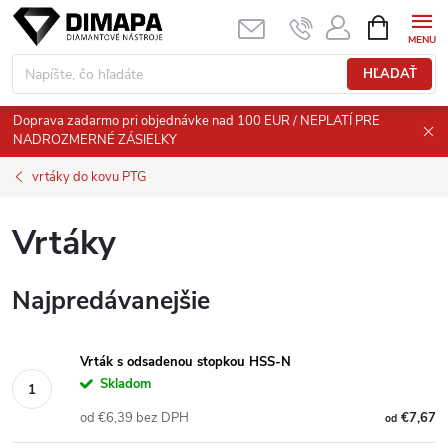
Prejsť
NÁKUPN
KOŠÍK
na
obsah
HĽADAŤ
Doprava zadarmo pri objednávke nad 100 EUR / NEPLATÍ PRE
NADROZMERNÉ ZÁSIELKY
vrtáky do kovu PTG
Vrtáky
Najpredávanejšie
Vrták s odsadenou stopkou HSS-N
Skladom
od €6,39 bez DPH
€7,67
od