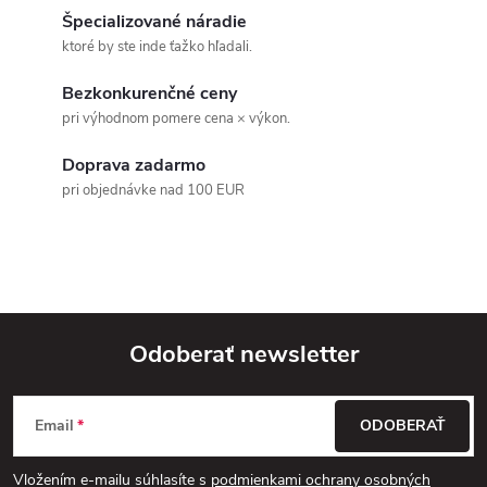
l
o
Špecializované náradie
á
v
ktoré by ste inde ťažko hľadali.
v
d
Bezkonkurenčné ceny
pri výhodnom pomere cena × výkon.
a
Doprava zadarmo
c
pri objednávke nad 100 EUR
i
e
p
r
Odoberať newsletter
v
Z
k
Email
ODOBERAŤ
á
y
Vložením e-mailu súhlasíte s
podmienkami ochrany osobných