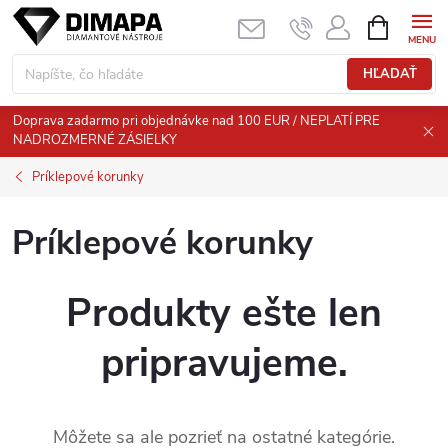
Prejsť
NÁKUPN
KOŠÍK
na
obsah
HĽADAŤ
Doprava zadarmo pri objednávke nad 100 EUR / NEPLATÍ PRE
NADROZMERNÉ ZÁSIELKY
Príklepové korunky
Príklepové korunky
Produkty ešte len
pripravujeme.
Môžete sa ale pozrieť na ostatné kategórie.