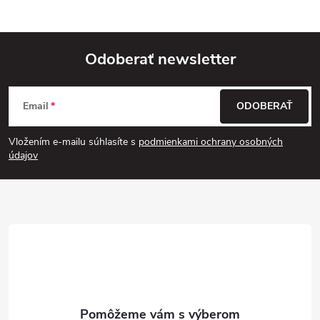
Odoberať newsletter
Z
Email
ODOBERAŤ
á
Vložením e-mailu súhlasíte s
podmienkami ochrany osobných
p
údajov
ä
t
i
e