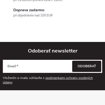
pri výhodnom pomere cena × výkon.
a
Doprava zadarmo
c
pri objednávke nad 100 EUR
i
e
p
r
Odoberať newsletter
v
Z
k
Email
ODOBERAŤ
á
y
Vložením e-mailu súhlasíte s
podmienkami ochrany osobných
p
údajov
v
ä
ý