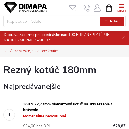
Prejsť
NÁKUPN
KOŠÍK
na
obsah
HĽADAŤ
Doprava zadarmo pri objednávke nad 100 EUR / NEPLATÍ PRE
NADROZMERNÉ ZÁSIELKY
Kamenárske, stavebné kotúče
Rezný kotúč 180mm
Najpredávanejšie
180 x 22,23mm diamantový kotúč na sklo rezanie /
brúsenie
Momentálne nedostupné
€24,06 bez DPH
€28,87