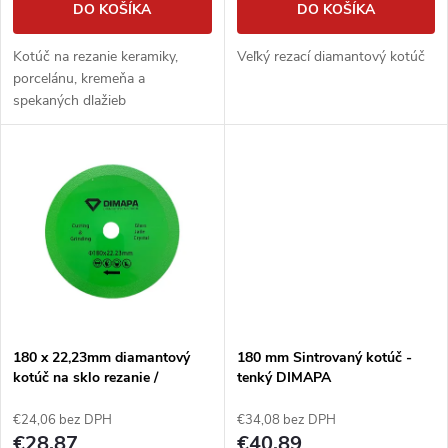
o
DO KOŠÍKA
DO KOŠÍKA
d
d
Kotúč na rezanie keramiky,
Veľký rezací diamantový kotúč
u
porcelánu, kremeňa a
u
spekaných dlažieb
k
k
t
t
o
o
v
v
180 x 22,23mm diamantový
180 mm Sintrovaný kotúč -
kotúč na sklo rezanie /
tenký DIMAPA
brúsenie
€24,06 bez DPH
€34,08 bez DPH
€28,87
€40,89