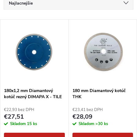
R
Najlacnejšie
a
Najdrahšie
V
Najpredávanejšie
d
ý
Abecedne
e
p
n
i
i
s
e
180x1,2 mm Diamantový
180 mm Diamantový kotúč
kotúč rezný DIMAPA X - TILE
THK
p
p
€22,93 bez DPH
€23,41 bez DPH
r
€27,51
€28,09
r
Skladom
15 ks
Skladom
>30 ks
o