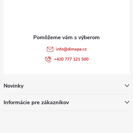
p
t
i
i
s
e
u
info
@
dimapa.cz
+420 777 121 500
Novinky
Informácie pre zákazníkov