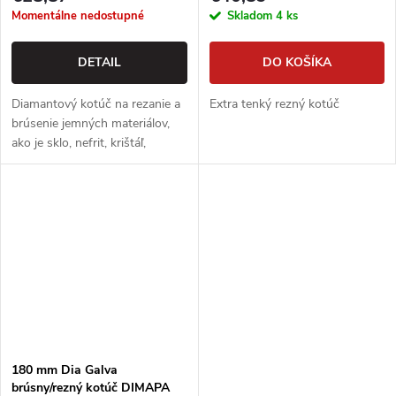
Momentálne nedostupné
Skladom
4 ks
DETAIL
DO KOŠÍKA
Diamantový kotúč na rezanie a
Extra tenký rezný kotúč
brúsenie jemných materiálov,
ako je sklo, nefrit, krištáľ,
porcelánové dlaždice a spekaný
kameň
180 mm Dia Galva
brúsny/rezný kotúč DIMAPA