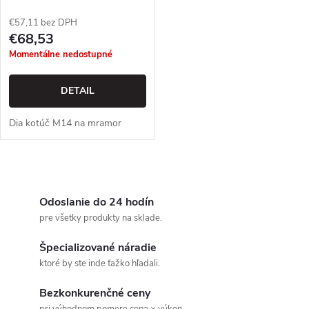
€57,11 bez DPH
€68,53
Momentálne nedostupné
DETAIL
Dia kotúč M14 na mramor
O
v
Odoslanie do 24 hodín
pre všetky produkty na sklade.
l
Špecializované náradie
á
ktoré by ste inde ťažko hľadali.
d
Bezkonkurenčné ceny