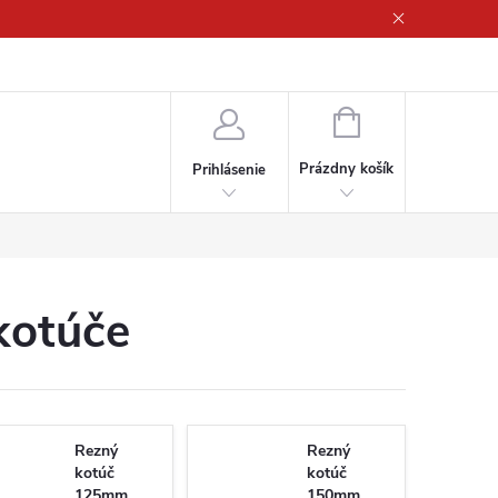
ny osobných údajov
NÁKUPNÝ
KOŠÍK
Prázdny košík
Prihlásenie
kotúče
Rezný
Rezný
kotúč
kotúč
125mm
150mm