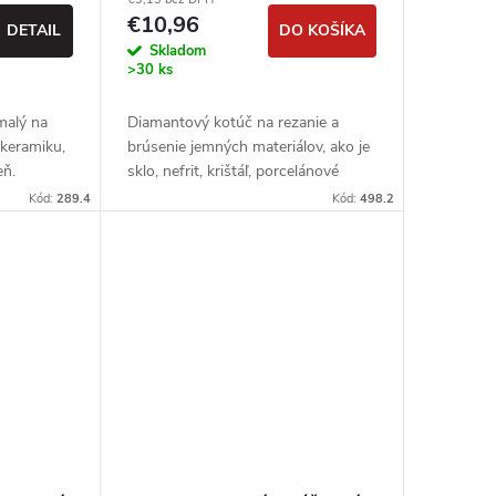
€10,96
DETAIL
DO KOŠÍKA
Skladom
>30 ks
malý na
Diamantový kotúč na rezanie a
 keramiku,
brúsenie jemných materiálov, ako je
eň.
sklo, nefrit, krištáľ, porcelánové
dlaždice a spekaný kameň
Kód:
289.4
Kód:
498.2