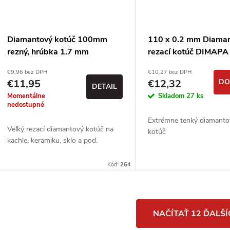
Diamantový kotúč 100mm
110 x 0.2 mm Diama
rezný, hrúbka 1.7 mm
rezací kotúč DIMAPA 
€9,96 bez DPH
€10,27 bez DPH
€11,95
€12,32
DO
DETAIL
Momentálne
Skladom
27 ks
nedostupné
Extrémne tenký diamanto
Veľký rezací diamantový kotúč na
kotúč
kachle, keramiku, sklo a pod.
Kód:
264
O
NAČÍTAŤ 12 ĎALŠ
v