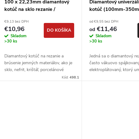
100 x 22,23mm diamantový
Diamantový univerzál
kotúč na sklo rezanie /
kotúč (100mm-350
brúsenie
DIMAPA ESCAPE
€9,13 bez DPH
od €9,55 bez DPH
€10,96
€11,46
od
DO KOŠÍKA
Skladom
Skladom
>30 ks
>30 ks
Diamantový kotúč na rezanie a
Jedná sa o diamantový rez
brúsenie jemných materiálov, ako je
často vákuovo spájkovan
sklo, nefrit, krištáľ, porcelánové
elektroplátovaný, ktorý 
dlaždice a spekaný kameň
rezanie širokej škály mate
Kód:
498.1
nutnosti výmeny kotúča -
betón,...