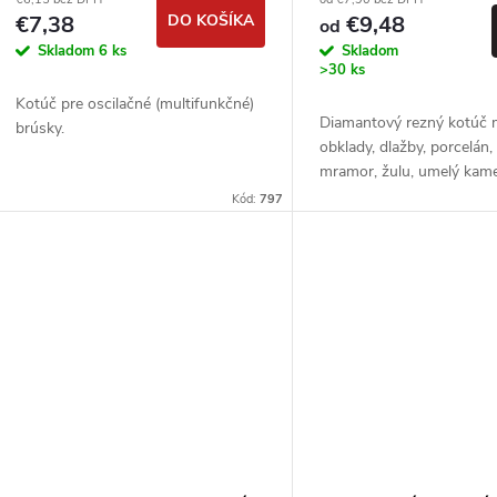
€7,38
DO KOŠÍKA
€9,48
od
Skladom
6 ks
Skladom
>30 ks
Kotúč pre oscilačné (multifunkčné)
Diamantový rezný kotúč 
brúsky.
obklady, dlažby, porcelán,
mramor, žulu, umelý kam
Kód:
797