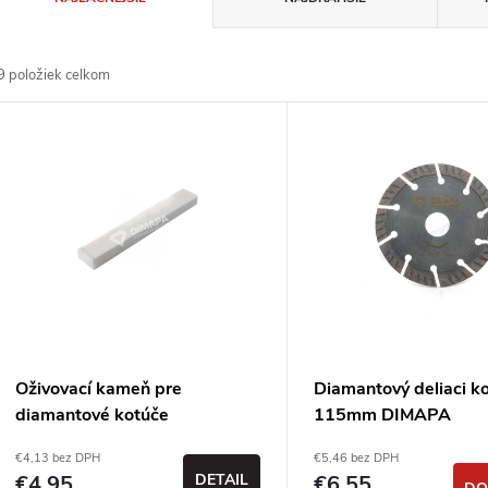
a
9
položiek celkom
d
V
e
ý
n
p
e
s
p
p
Oživovací kameň pre
Diamantový deliaci k
r
diamantové kotúče
115mm DIMAPA
r
€4,13 bez DPH
€5,46 bez DPH
o
€4,95
DETAIL
€6,55