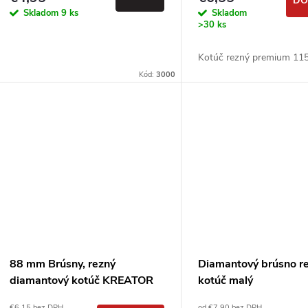
DO
o
Skladom
9 ks
Skladom
d
>30 ks
d
u
Kotúč rezný premium 1
u
Kód:
3000
k
k
t
t
o
o
v
v
88 mm Brúsny, rezný
Diamantový brúsno r
diamantový kotúč KREATOR
kotúč malý
€6,15 bez DPH
od €7,90 bez DPH