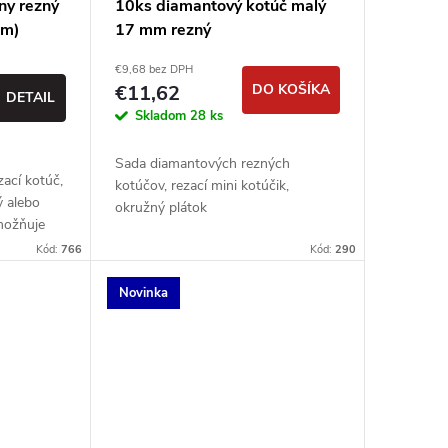
ny rezný
10ks diamantový kotúč malý
mm)
17 mm rezný
€9,68 bez DPH
€11,62
DO KOŠÍKA
DETAIL
Skladom
28 ks
Sada diamantových rezných
ací kotúč,
kotúčov, rezací mini kotúčik,
ý alebo
okružný plátok
umožňuje
riálov bez
Kód:
766
Kód:
290
 typicky
Novinka