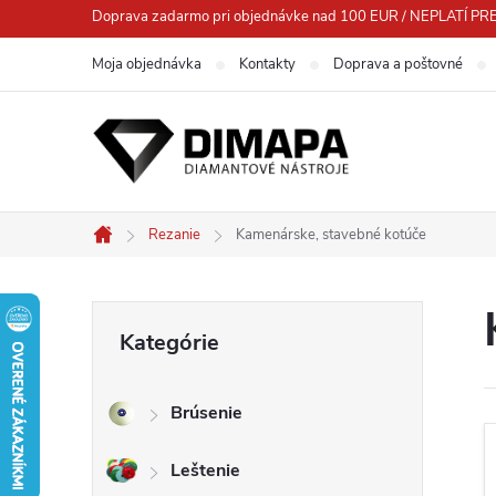
Prejsť
Doprava zadarmo pri objednávke nad 100 EUR / NEPLATÍ
na
Moja objednávka
Kontakty
Doprava a poštovné
obsah
Rezanie
Kamenárske, stavebné kotúče
Domov
B
Preskočiť
Kategórie
kategórie
o
Brúsenie
č
Leštenie
n