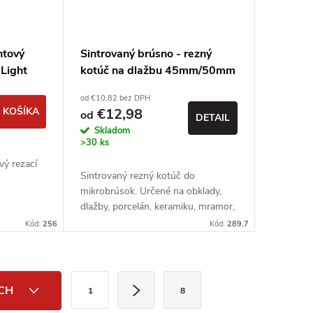
ntový
Sintrovaný brúsno - rezný
Light
kotúč na dlažbu 45mm/50mm
od €10,82 bez DPH
 KOŠÍKA
€12,98
od
DETAIL
Skladom
>30 ks
vý rezací
Sintrovaný rezný kotúč do
mikrobrúsok. Určené na obklady,
dlažby, porcelán, keramiku, mramor,
žulu, umelý kameň.
Kód:
256
Kód:
289.7
S
ÍCH
1
8
t