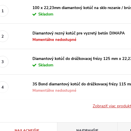
100 x 22,23mm diamantový kotúč na sklo rezanie / brú
Skladom
Diamantový rezný kotúč pre vyzretý betón DIMAPA
Momentálne nedostupné
Diamantový kotúč do drážkovacej frézy 125 mm x 22,
Skladom
3S Bond diamantový kotúč do drážkovacej frézy 115 
Momentálne nedostupné
Zobraziť viac produ
R
NAJLACNEJŠIE
NAJDRAHŠIE