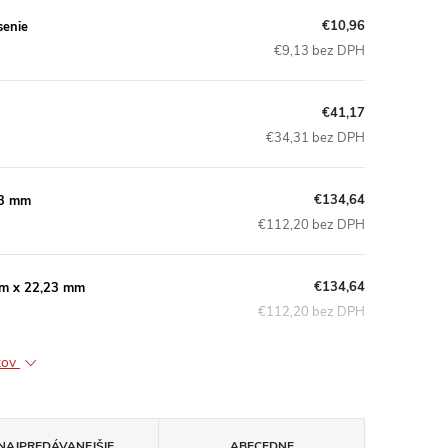
€10,96
senie
€9,13 bez DPH
€41,17
€34,31 bez DPH
€134,64
23 mm
€112,20 bez DPH
€134,64
mm x 22,23 mm
€112,20 bez DPH
ktov
NAJPREDÁVANEJŠIE
ABECEDNE