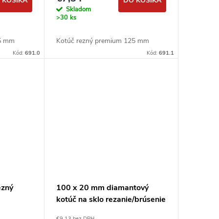
 KOŠÍKA
DO KOŠÍKA
Skladom
>30 ks
15 mm
Kotúč rezný premium 125 mm
Kód:
691.0
Kód:
691.1
ezný
100 x 20 mm diamantový
kotúč na sklo rezanie/brúsenie
€9,13 bez DPH