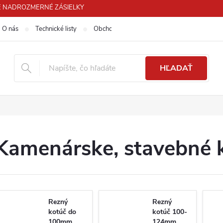
 PRE NADROZMERNÉ ZÁSIELKY
O nás
Technické listy
Obchodné podmienky
Podmienky ochra
HĽADAŤ
Kamenárske, stavebné 
Rezný
Rezný
kotúč do
kotúč 100-
100mm
124mm