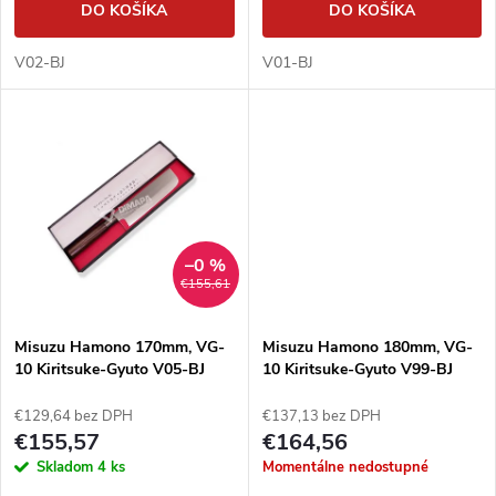
o
DO KOŠÍKA
DO KOŠÍKA
d
d
V02-BJ
V01-BJ
u
u
k
k
t
t
o
–0 %
o
€155,61
v
v
Misuzu Hamono 170mm, VG-
Misuzu Hamono 180mm, VG-
10 Kiritsuke-Gyuto V05-BJ
10 Kiritsuke-Gyuto V99-BJ
€129,64 bez DPH
€137,13 bez DPH
€155,57
€164,56
Skladom
4 ks
Momentálne nedostupné