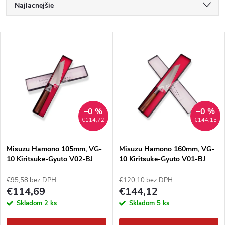
R
Najlacnejšie
a
Najdrahšie
V
Najpredávanejšie
d
ý
Abecedne
e
p
n
i
–0 %
–0 %
€114,72
€144,15
i
s
e
Misuzu Hamono 105mm, VG-
Misuzu Hamono 160mm, VG-
10 Kiritsuke-Gyuto V02-BJ
10 Kiritsuke-Gyuto V01-BJ
p
p
€95,58 bez DPH
€120,10 bez DPH
r
€114,69
€144,12
r
Skladom
2 ks
Skladom
5 ks
o