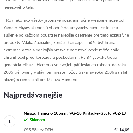
nerezového tela.
Rovnako ako všetky japonské nože, ani ručne vyrábané nože od
Yamato Miyawaki nie sú vhodné do umývačky riadu, čistenie a
sušenie po každom použití je najlepšie ošetrenie pre tieto exkluzívne
produkty.
Vďaka špeciálnej konštrukcii čepelí môže byť hrana
extrémne ostrá a vonkajšia vrstva z nerezovej ocele môže stále
chrániť oceľ pred koróziou a poškodením.
PanMiyawaki, tretia
generácia Misuzu Hamono vo svojich päťdesiatich rokoch, do roku
2005 trénovaný v slávnom meste nožov Sakai av roku 2006 sa stal
hlavným remeselníkom Misuzu Hamono.
Najpredávanejšie
Misuzu Hamono 105mm, VG-10 Kiritsuke-Gyuto V02-BJ
Skladom
€95,58 bez DPH
€114,69