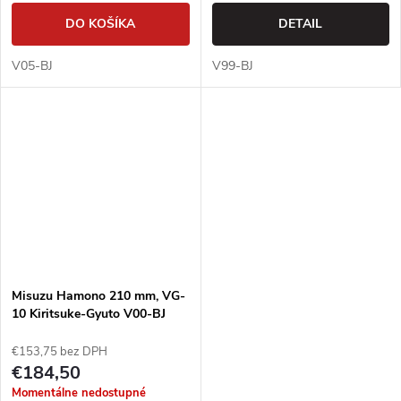
DO KOŠÍKA
DETAIL
V05-BJ
V99-BJ
Misuzu Hamono 210 mm, VG-
10 Kiritsuke-Gyuto V00-BJ
€153,75 bez DPH
€184,50
Momentálne nedostupné