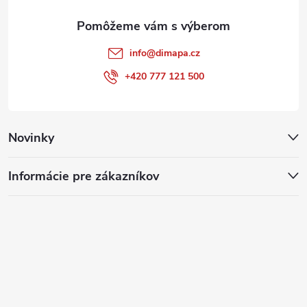
e
u
info
@
dimapa.cz
+420 777 121 500
Novinky
Informácie pre zákazníkov