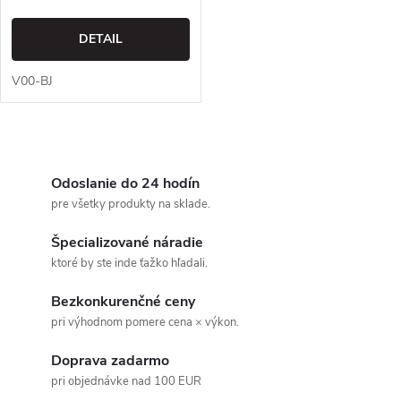
DETAIL
V00-BJ
O
v
Odoslanie do 24 hodín
pre všetky produkty na sklade.
l
Špecializované náradie
á
ktoré by ste inde ťažko hľadali.
d
Bezkonkurenčné ceny
pri výhodnom pomere cena × výkon.
a
Doprava zadarmo
c
pri objednávke nad 100 EUR