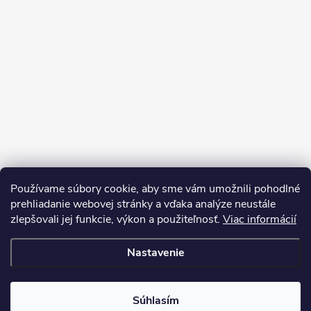
Používame súbory cookie, aby sme vám umožnili pohodlné
prehliadanie webovej stránky a vďaka analýze neustále
zlepšovali jej funkcie, výkon a použiteľnosť.
Viac informácií
Nastavenie
Copyright 2026
My e-shop
. Všetky práva vyhradené.
Súhlasím
Vytvoril Shoptet