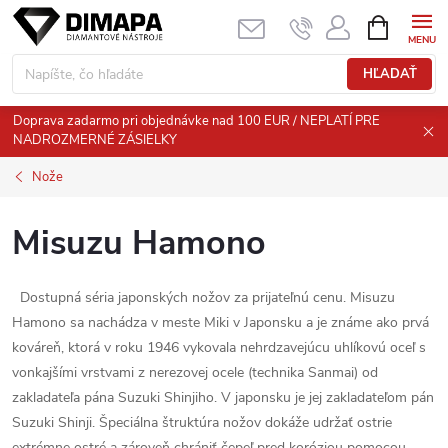
Prejsť
NÁKUPN
KOŠÍK
na
obsah
HĽADAŤ
Doprava zadarmo pri objednávke nad 100 EUR / NEPLATÍ PRE
NADROZMERNÉ ZÁSIELKY
Nože
Misuzu Hamono
Dostupná séria japonských nožov za prijateľnú cenu.
Misuzu
Hamono sa nachádza v meste Miki v Japonsku a je známe ako prvá
kováreň, ktorá v roku 1946 vykovala nehrdzavejúcu uhlíkovú oceľ s
vonkajšími vrstvami z nerezovej ocele (technika Sanmai) od
zakladateľa pána Suzuki Shinjiho.
V japonsku je jej zakladateľom pán
Suzuki Shinji.
Špeciálna štruktúra nožov dokáže udržať ostrie
extrémne ostré a zároveň chrániť čepeľ pred koróziou pomocou