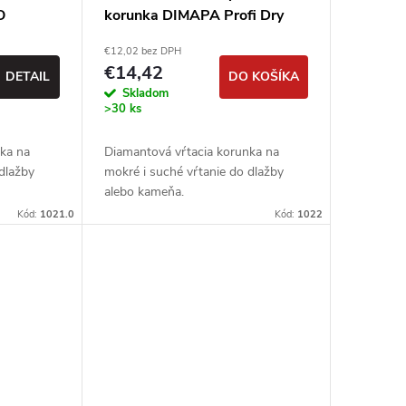
O
korunka DIMAPA Profi Dry
M14
€12,02 bez DPH
€14,42
DETAIL
DO KOŠÍKA
Skladom
>30 ks
nka na
Diamantová vŕtacia korunka na
 dlažby
mokré i suché vŕtanie do dlažby
alebo kameňa.
Kód:
1021.0
Kód:
1022