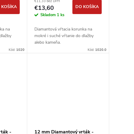
€11,33 bez DPH
 KOŠÍKA
€13,60
DO KOŠÍKA
Skladom
1 ks
nka na
Diamantová vŕtacia korunka na
 dlažby
mokré i suché vŕtanie do dlažby
alebo kameňa.
Kód:
1020
Kód:
1020.0
ták -
12 mm Diamantový vrták -