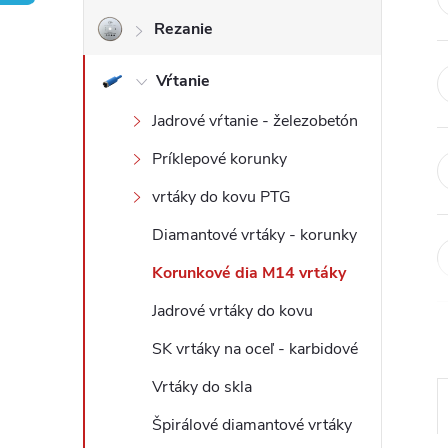
Rezanie
ý
Vŕtanie
p
Jadrové vŕtanie - železobetón
a
Príklepové korunky
n
vrtáky do kovu PTG
e
Diamantové vrtáky - korunky
Korunkové dia M14 vrtáky
l
Jadrové vrtáky do kovu
SK vrtáky na oceľ - karbidové
Vrtáky do skla
Špirálové diamantové vrtáky