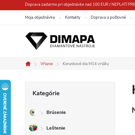
Prejsť
Doprava zadarmo pri objednávke nad 100 EUR / NEPLATÍ
na
Moja objednávka
Kontakty
Doprava a poštovné
obsah
Vŕtanie
Korunkové dia M14 vrtáky
Domov
B
Preskočiť
Kategórie
kategórie
o
Brúsenie
č
Leštenie
n