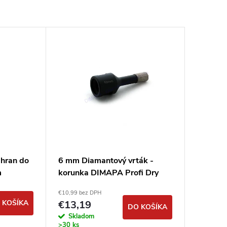
-hran do
6 mm Diamantový vrták -
m
korunka DIMAPA Profi Dry
M14
€10,99 bez DPH
 KOŠÍKA
€13,19
DO KOŠÍKA
Skladom
>30 ks