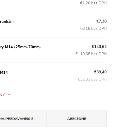
€1,20 bez DPH
€7,38
orunkám
€6,15 bez DPH
€143,62
i Dry M14 (25mm-70mm)
€119,68 bez DPH
€39,40
 M14
€32,83 bez DPH
ktov
NAJPREDÁVANEJŠIE
ABECEDNE