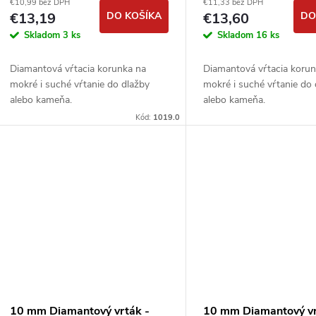
€10,99 bez DPH
€11,33 bez DPH
€13,19
DO KOŠÍKA
€13,60
DO
Skladom
3 ks
Skladom
16 ks
Diamantová vŕtacia korunka na
Diamantová vŕtacia koru
mokré i suché vŕtanie do dlažby
mokré i suché vŕtanie do
alebo kameňa.
alebo kameňa.
Kód:
1019.0
10 mm Diamantový vrták -
10 mm Diamantový vr