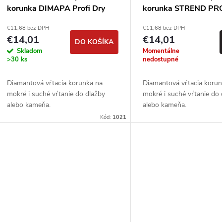
korunka DIMAPA Profi Dry
korunka STREND PR
M14
€11,68 bez DPH
€11,68 bez DPH
€14,01
€14,01
DO KOŠÍKA
Skladom
Momentálne
>30 ks
nedostupné
Diamantová vŕtacia korunka na
Diamantová vŕtacia koru
mokré i suché vŕtanie do dlažby
mokré i suché vŕtanie do
alebo kameňa.
alebo kameňa.
Kód:
1021