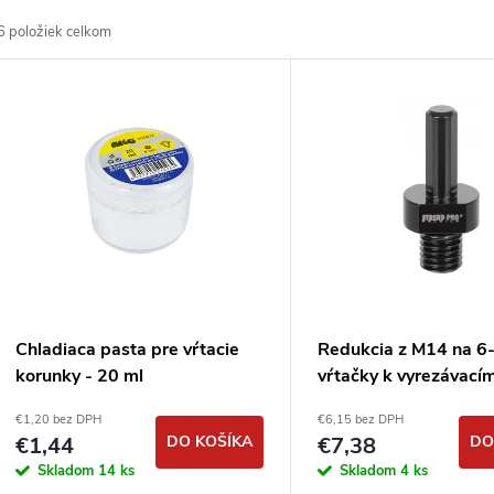
a
6
položiek celkom
d
V
e
ý
n
p
e
s
p
p
Chladiaca pasta pre vŕtacie
Redukcia z M14 na 6
r
korunky - 20 ml
vŕtačky k vyrezávací
r
korunkám
€1,20 bez DPH
€6,15 bez DPH
o
€1,44
DO KOŠÍKA
€7,38
DO
o
Skladom
14 ks
Skladom
4 ks