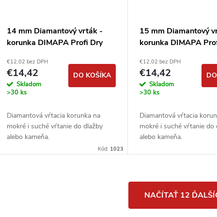
14 mm Diamantový vrták -
15 mm Diamantový vr
korunka DIMAPA Profi Dry
korunka DIMAPA Prof
M14
M14
€12,02 bez DPH
€12,02 bez DPH
€14,42
€14,42
DO KOŠÍKA
DO
Skladom
Skladom
>30 ks
>30 ks
Diamantová vŕtacia korunka na
Diamantová vŕtacia koru
mokré i suché vŕtanie do dlažby
mokré i suché vŕtanie do
alebo kameňa.
alebo kameňa.
Kód:
1023
O
NAČÍTAŤ 12 ĎALŠ
v