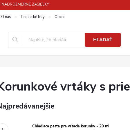
 PRE NADROZMERNÉ ZÁSIELKY
O nás
Technické listy
Obchodné podmienky
Podmienky ochra
HĽADAŤ
Korunkové vrtáky s pr
Najpredávanejšie
Chladiaca pasta pre vŕtacie korunky - 20 ml