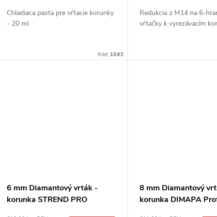
d
d
Chladiaca pasta pre vŕtacie korunky
Redukcia z M14 na 6-hra
u
- 20 ml
vŕtačky k vyrezávacím k
u
k
k
Kód:
1043
t
t
o
o
v
v
6 mm Diamantový vrták -
8 mm Diamantový vrt
korunka STREND PRO
korunka DIMAPA Prof
M14