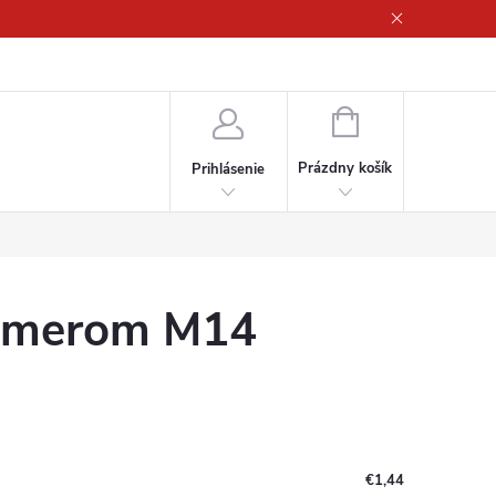
ny osobných údajov
NÁKUPNÝ
KOŠÍK
Prázdny košík
Prihlásenie
iemerom M14
€1,44