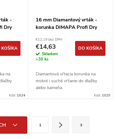
ták -
16 mm Diamantový vrták -
i Dry
korunka DIMAPA Profi Dry
M14
€12,19 bez DPH
€14,63
 KOŠÍKA
DO KOŠÍKA
Skladom
>30 ks
nka na
Diamantová vŕtacia korunka na
 dlažby
mokré i suché vŕtanie do dlažby
alebo kameňa.
Kód:
1024
Kód:
1025
S
ÍCH
1
3
t