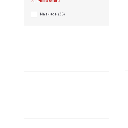
Podľa štítku
Na sklade
35