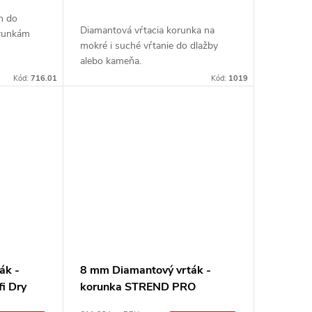
n do
Diamantová vŕtacia korunka na
orunkám
mokré i suché vŕtanie do dlažby
alebo kameňa.
Kód:
716.01
Kód:
1019
ák -
8 mm Diamantový vrták -
i Dry
korunka STREND PRO