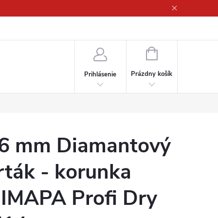
ny osobných údajov
NÁKUPNÝ
KOŠÍK
Prázdny košík
Prihlásenie
6 mm Diamantový
rták - korunka
IMAPA Profi Dry