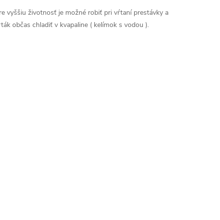
re vyššiu životnosť je možné robiť pri vŕtaní prestávky a
rták občas chladiť v kvapaline ( kelímok s vodou ).