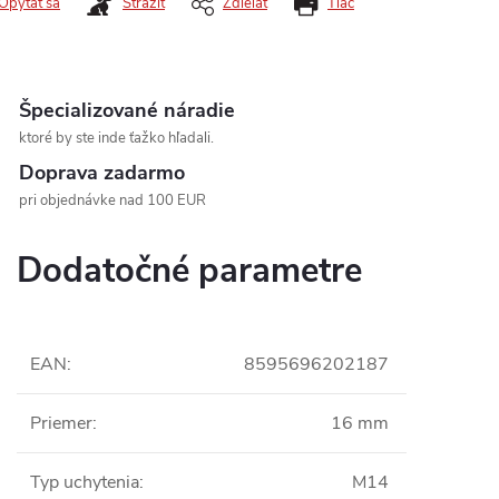
Opýtať sa
Strážiť
Zdieľať
Tlač
Špecializované náradie
ktoré by ste inde ťažko hľadali.
Doprava zadarmo
pri objednávke nad 100 EUR
Dodatočné parametre
EAN
:
8595696202187
Priemer
:
16 mm
Typ uchytenia
:
M14