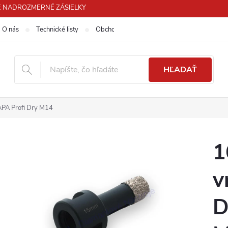
 PRE NADROZMERNÉ ZÁSIELKY
O nás
Technické listy
Obchodné podmienky
Podmienky ochra
HĽADAŤ
APA Profi Dry M14
1
v
D