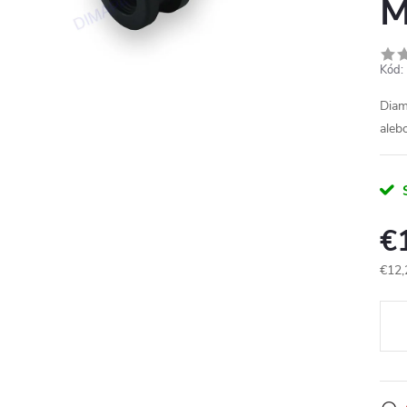
M
Kód:
Diam
aleb
€
€12,
Jedn
cena