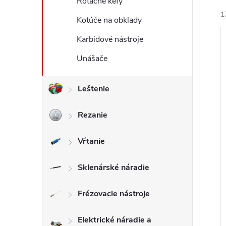
Rotačné kefy
1
Kotúče na obklady
Karbidové nástroje
Unášače
Leštenie
i
i
Rezanie
Vŕtanie
Sklenárské náradie
Frézovacie nástroje
Elektrické náradie a