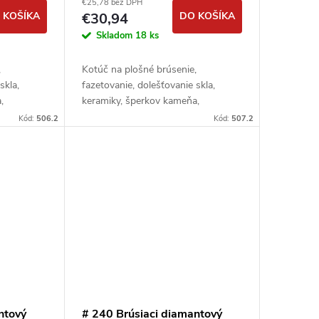
€25,78 bez DPH
 KOŠÍKA
€30,94
DO KOŠÍKA
Skladom
18 ks
,
Kotúč na plošné brúsenie,
skla,
fazetovanie, dolešťovanie skla,
,
keramiky, šperkov kameňa,
minerálov a pod.
Kód:
506.2
Kód:
507.2
ntový
# 240 Brúsiaci diamantový