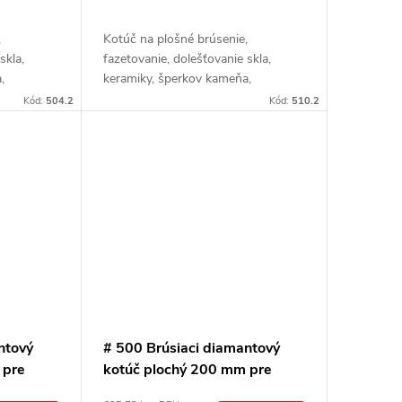
,
Kotúč na plošné brúsenie,
skla,
fazetovanie, dolešťovanie skla,
,
keramiky, šperkov kameňa,
minerálov a pod.
Kód:
504.2
Kód:
510.2
ntový
# 500 Brúsiaci diamantový
 pre
kotúč plochý 200 mm pre
iály
extrémne tvrdé materiály