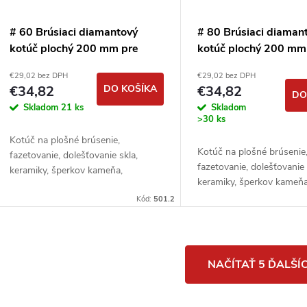
# 60 Brúsiaci diamantový
# 80 Brúsiaci diaman
kotúč plochý 200 mm pre
kotúč plochý 200 mm
extrémne tvrdé materiály
extrémne tvrdé mater
€29,02 bez DPH
€29,02 bez DPH
€34,82
DO KOŠÍKA
€34,82
DO
Skladom
21 ks
Skladom
>30 ks
Kotúč na plošné brúsenie,
Kotúč na plošné brúsenie
fazetovanie, dolešťovanie skla,
fazetovanie, dolešťovanie 
keramiky, šperkov kameňa,
keramiky, šperkov kameňa
minerálov a pod.
minerálov a pod.
Kód:
501.2
O
NAČÍTAŤ 5 ĎALŠÍ
v