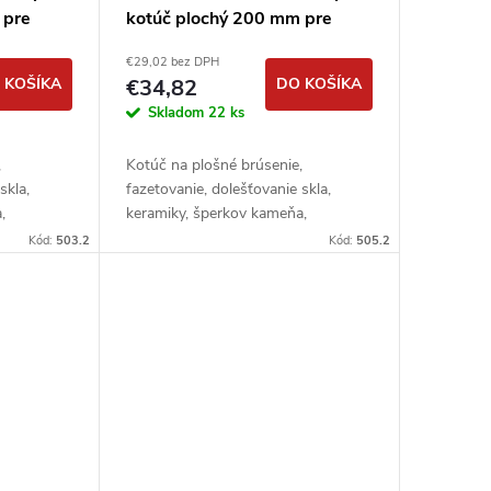
 pre
kotúč plochý 200 mm pre
iály
extrémne tvrdé materiály
€29,02 bez DPH
 KOŠÍKA
€34,82
DO KOŠÍKA
Skladom
22 ks
,
Kotúč na plošné brúsenie,
skla,
fazetovanie, dolešťovanie skla,
,
keramiky, šperkov kameňa,
minerálov a pod.
Kód:
503.2
Kód:
505.2