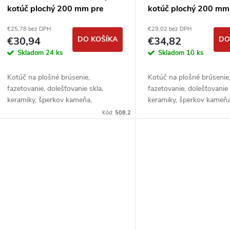
kotúč plochý 200 mm pre
kotúč plochý 200 mm
extrémne tvrdé materiály
extrémne tvrdé mater
€25,78 bez DPH
€29,02 bez DPH
€30,94
DO KOŠÍKA
€34,82
DO
Skladom
24 ks
Skladom
10 ks
Kotúč na plošné brúsenie,
Kotúč na plošné brúsenie
fazetovanie, dolešťovanie skla,
fazetovanie, dolešťovanie 
keramiky, šperkov kameňa,
keramiky, šperkov kameňa
minerálov a pod.
minerálov a pod.
Kód:
508.2