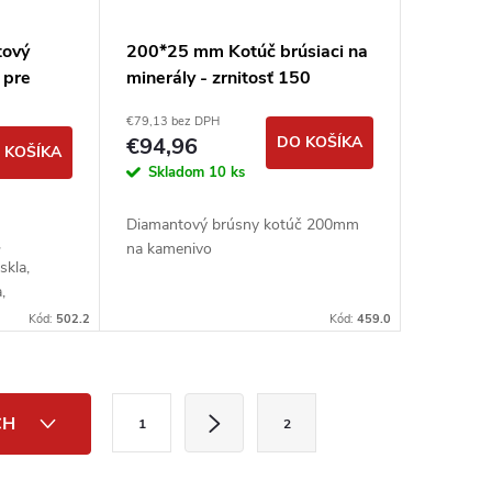
tový
200*25 mm Kotúč brúsiaci na
 pre
minerály - zrnitosť 150
iály
DIMAPA
€79,13 bez DPH
€94,96
DO KOŠÍKA
 KOŠÍKA
Skladom
10 ks
Diamantový brúsny kotúč 200mm
,
na kamenivo
skla,
,
Kód:
502.2
Kód:
459.0
S
CH
1
2
t
r