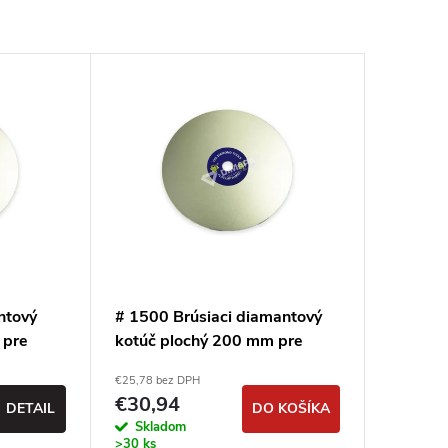
ntový
# 1500 Brúsiaci diamantový
 pre
kotúč plochý 200 mm pre
iály
extrémne tvrdé materiály
€25,78 bez DPH
€30,94
DETAIL
DO KOŠÍKA
Skladom
>30 ks