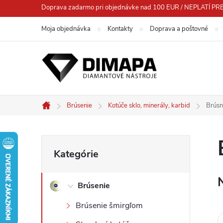
Prejsť
Doprava zadarmo pri objednávke nad 100 EUR / NEPLATÍ
na
Moja objednávka
Kontakty
Doprava a poštovné
obsah
Brúsenie
Kotúče sklo, minerály, karbid
Brús
Domov
B
Preskočiť
Kategórie
kategórie
o
Brúsenie
č
Brúsenie šmirgľom
n