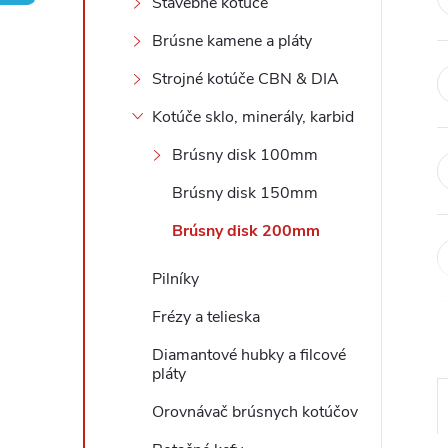
Stavebné kotúče
ý
Brúsne kamene a pláty
Strojné kotúče CBN & DIA
p
Kotúče sklo, minerály, karbid
a
Brúsny disk 100mm
n
Brúsny disk 150mm
Brúsny disk 200mm
e
Pilníky
l
Frézy a telieska
Diamantové hubky a filcové
pláty
Orovnávač brúsnych kotúčov