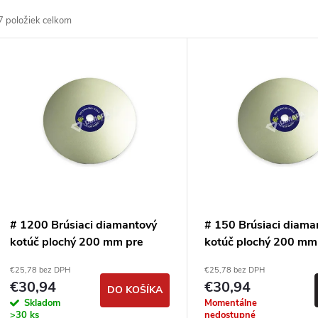
a
7
položiek celkom
d
V
e
ý
n
p
e
s
p
p
# 1200 Brúsiaci diamantový
# 150 Brúsiaci diama
r
kotúč plochý 200 mm pre
kotúč plochý 200 mm
r
extrémne tvrdé materiály
extrémne tvrdé mater
€25,78 bez DPH
€25,78 bez DPH
o
€30,94
€30,94
DO KOŠÍKA
o
Skladom
Momentálne
>30 ks
nedostupné