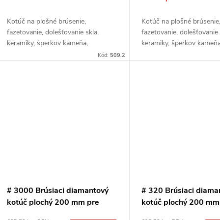
d
d
u
Kotúč na plošné brúsenie,
Kotúč na plošné brúsenie
u
fazetovanie, dolešťovanie skla,
fazetovanie, dolešťovanie 
keramiky, šperkov kameňa,
keramiky, šperkov kameňa
k
minerálov a pod.
minerálov a pod.
k
Kód:
509.2
t
t
o
o
v
v
# 3000 Brúsiaci diamantový
# 320 Brúsiaci diama
kotúč plochý 200 mm pre
kotúč plochý 200 mm
extrémne tvrdé materiály
extrémne tvrdé mater