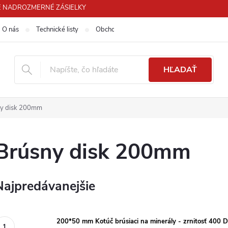
 PRE NADROZMERNÉ ZÁSIELKY
O nás
Technické listy
Obchodné podmienky
Podmienky ochra
HĽADAŤ
ny disk 200mm
Brúsny disk 200mm
Najpredávanejšie
200*50 mm Kotúč brúsiaci na minerály - zrnitosť 400