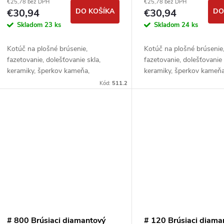
€25,78 bez DPH
€25,78 bez DPH
€30,94
DO KOŠÍKA
€30,94
DO
Skladom
23 ks
Skladom
24 ks
Kotúč na plošné brúsenie,
Kotúč na plošné brúsenie
fazetovanie, dolešťovanie skla,
fazetovanie, dolešťovanie 
keramiky, šperkov kameňa,
keramiky, šperkov kameňa
minerálov a pod.
minerálov a pod.
Kód:
511.2
# 800 Brúsiaci diamantový
# 120 Brúsiaci diama