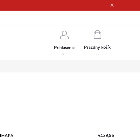
ny osobných údajov
NÁKUPNÝ
KOŠÍK
Prázdny košík
Prihlásenie
€129,95
 DIMAPA