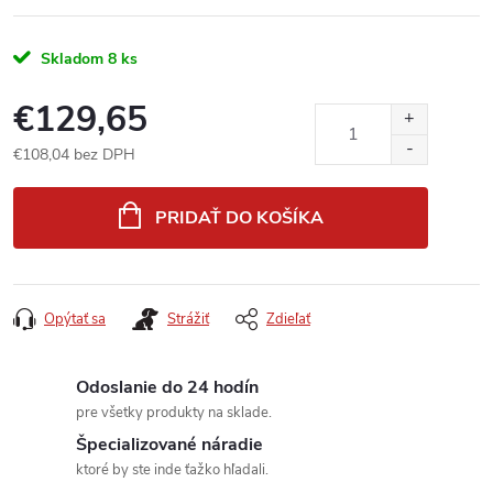
Skladom
8 ks
€129,65
€108,04 bez DPH
Jednotková
cena:
PRIDAŤ DO KOŠÍKA
Opýtať sa
Strážiť
Zdieľať
Odoslanie do 24 hodín
pre všetky produkty na sklade.
Špecializované náradie
ktoré by ste inde ťažko hľadali.