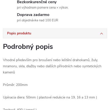
Bezkonkurenčné ceny
pri výhodnom pomere cena × výkon.
Doprava zadarmo
pri objednávke nad 100 EUR
Popis produktu
Podrobný popis
Vhodné především pro broušení nebo leštění drahokamů, žuly,
mramoru, skla, dlažby nebo dalších přírodních nebo syntetických
kamenů
Průměr: 200mm
Upínacia diera: 50mm ( plastové redukcie na 19, 16 a 13 mm )
Zrnitosť: 400 ( jemné )