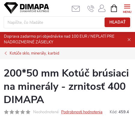
Prejsť
NÁKUPN
KOŠÍK
na
obsah
HĽADAŤ
Doprava zadarmo pri objednávke nad 100 EUR / NEPLATÍ PRE
NADROZMERNÉ ZÁSIELKY
Kotúče sklo, minerály, karbid
200*50 mm Kotúč brúsiaci
na minerály - zrnitosť 400
DIMAPA
Neohodnotené
Podrobnosti hodnotenia
Kód:
459.4