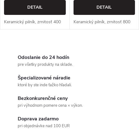
DETAIL
DETAIL
Keramický pilník, zrnitosť 400
Keramický pilník, zrnitosť 800
O
v
Odoslanie do 24 hodín
pre všetky produkty na sklade.
l
Špecializované náradie
á
ktoré by ste inde ťažko hľadali.
d
Bezkonkurenčné ceny
pri výhodnom pomere cena × výkon.
a
Doprava zadarmo
c
pri objednávke nad 100 EUR
i