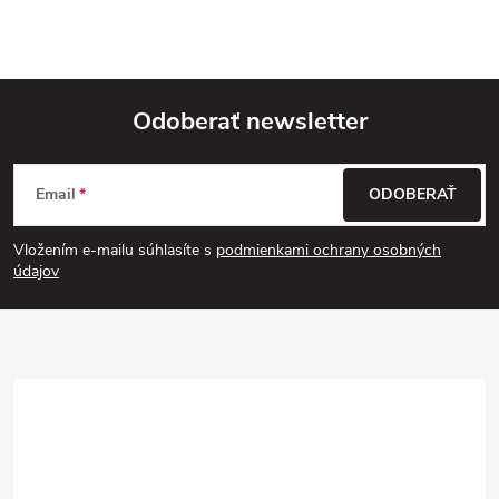
e
p
r
Odoberať newsletter
v
Z
k
Email
ODOBERAŤ
á
y
Vložením e-mailu súhlasíte s
podmienkami ochrany osobných
p
údajov
v
ä
ý
p
t
i
i
s