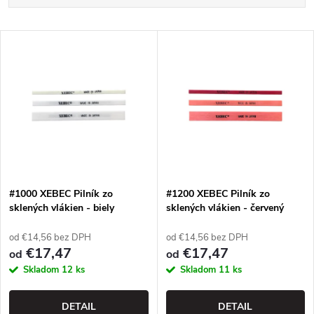
a
Najdrahšie
V
Najpredávanejšie
d
ý
Abecedne
e
p
n
i
i
s
e
#1000 XEBEC Pilník zo
#1200 XEBEC Pilník zo
sklených vlákien - biely
sklených vlákien - červený
p
p
od €14,56 bez DPH
od €14,56 bez DPH
r
€17,47
€17,47
od
od
r
Skladom
12 ks
Skladom
11 ks
o
o
DETAIL
DETAIL