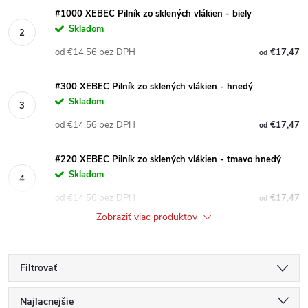
#1000 XEBEC Pilník zo sklených vlákien - biely
Skladom
od €14,56 bez DPH
€17,47
od
#300 XEBEC Pilník zo sklených vlákien - hnedý
Skladom
od €14,56 bez DPH
€17,47
od
#220 XEBEC Pilník zo sklených vlákien - tmavo hnedý
Skladom
od €14,56 bez DPH
€17,47
od
Zobraziť viac produktov
Filtrovať
R
Najlacnejšie