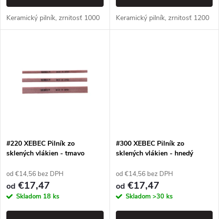
d
d
Keramický pilník, zrnitosť 1000
Keramický pilník, zrnitosť 1200
u
u
k
k
t
t
o
o
v
v
#220 XEBEC Pilník zo
#300 XEBEC Pilník zo
sklených vlákien - tmavo
sklených vlákien - hnedý
hnedý
od €14,56 bez DPH
od €14,56 bez DPH
€17,47
€17,47
od
od
Skladom
18 ks
Skladom
>30 ks