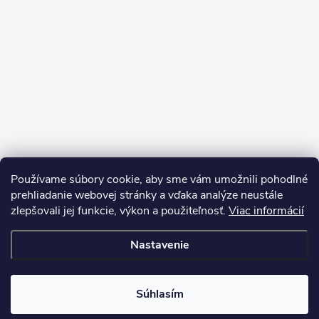
Používame súbory cookie, aby sme vám umožnili pohodlné
prehliadanie webovej stránky a vďaka analýze neustále
zlepšovali jej funkcie, výkon a použiteľnosť.
Viac informácií
Nastavenie
Copyright 2026
My e-shop
. Všetky práva vyhradené.
Súhlasím
Vytvoril Shoptet