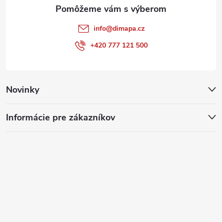
e
u
info
@
dimapa.cz
+420 777 121 500
Novinky
Informácie pre zákazníkov