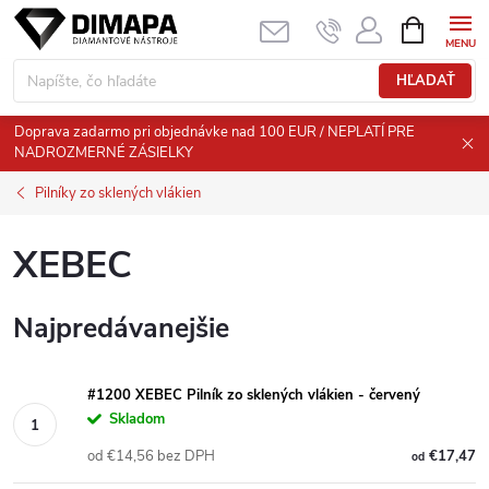
Prejsť
NÁKUPN
KOŠÍK
na
obsah
HĽADAŤ
Doprava zadarmo pri objednávke nad 100 EUR / NEPLATÍ PRE
NADROZMERNÉ ZÁSIELKY
Pilníky zo sklených vlákien
XEBEC
Najpredávanejšie
#1200 XEBEC Pilník zo sklených vlákien - červený
Skladom
od €14,56 bez DPH
€17,47
od