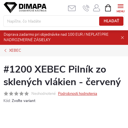
Prejsť
NÁKUPN
KOŠÍK
na
obsah
HĽADAŤ
Doprava zadarmo pri objednávke nad 100 EUR / NEPLATÍ PRE
NADROZMERNÉ ZÁSIELKY
XEBEC
#1200 XEBEC Pilník zo
sklených vlákien - červený
Neohodnotené
Podrobnosti hodnotenia
Kód:
Zvoľte variant