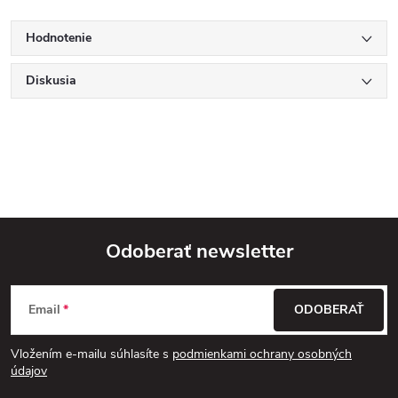
Hodnotenie
Diskusia
Odoberať newsletter
Z
Email
ODOBERAŤ
á
Vložením e-mailu súhlasíte s
podmienkami ochrany osobných
p
údajov