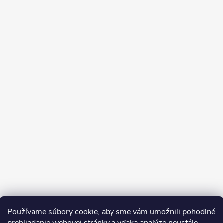
Používame súbory cookie, aby sme vám umožnili pohodlné
prehliadanie webovej stránky a vďaka analýze neustále