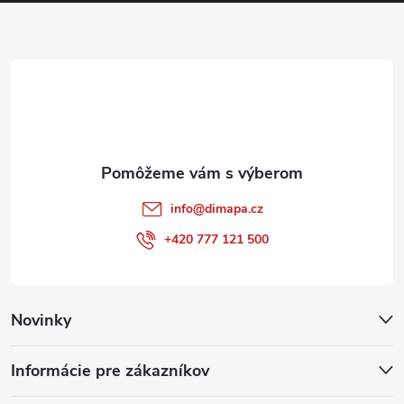
ä
t
i
e
info
@
dimapa.cz
+420 777 121 500
Novinky
Informácie pre zákazníkov