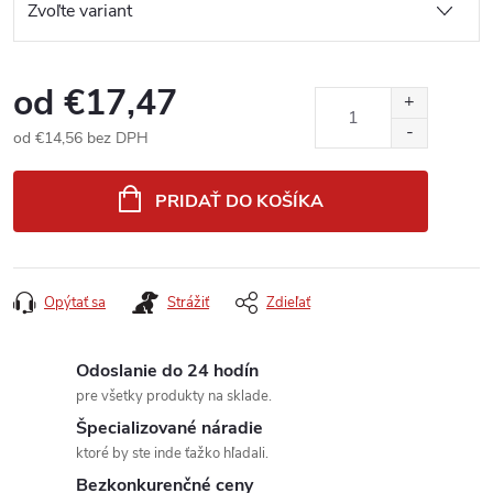
od
€17,47
od
€14,56
bez DPH
Jednotková
cena:
PRIDAŤ DO KOŠÍKA
Opýtať sa
Strážiť
Zdieľať
Odoslanie do 24 hodín
pre všetky produkty na sklade.
Špecializované náradie
ktoré by ste inde ťažko hľadali.
Bezkonkurenčné ceny