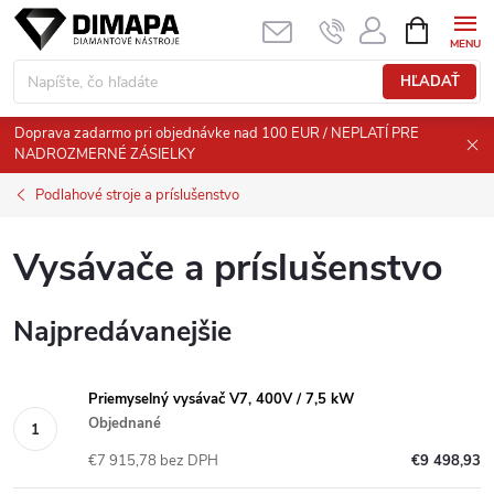
Prejsť
NÁKUPN
KOŠÍK
na
obsah
HĽADAŤ
Doprava zadarmo pri objednávke nad 100 EUR / NEPLATÍ PRE
NADROZMERNÉ ZÁSIELKY
Podlahové stroje a príslušenstvo
Vysávače a príslušenstvo
Najpredávanejšie
Priemyselný vysávač V7, 400V / 7,5 kW
Objednané
€7 915,78 bez DPH
€9 498,93