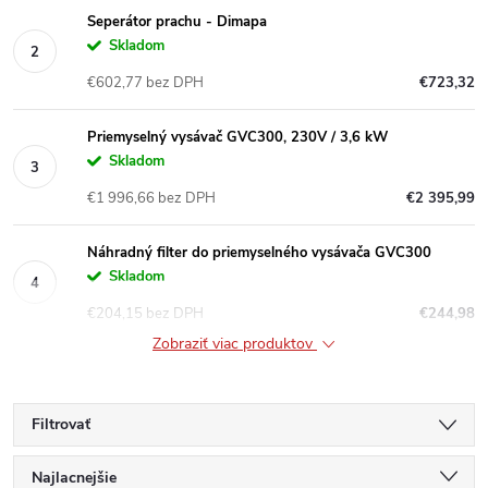
Seperátor prachu - Dimapa
Skladom
€602,77 bez DPH
€723,32
Priemyselný vysávač GVC300, 230V / 3,6 kW
Skladom
€1 996,66 bez DPH
€2 395,99
Náhradný filter do priemyselného vysávača GVC300
Skladom
€204,15 bez DPH
€244,98
Zobraziť viac produktov
Filtrovať
R
Najlacnejšie