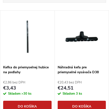
a
Najdrahšie
V
Najpredávanejšie
d
ý
Abecedne
e
p
n
i
i
s
e
Kefka do priemyselnej hubice
Náhradná kefa pre
na podlahy
priemyselné vysávače D38
p
p
€2,86 bez DPH
€20,43 bez DPH
r
€3,43
€24,51
r
Skladom
>30 ks
Skladom
3 ks
o
o
DO KOŠÍKA
DO KOŠÍKA