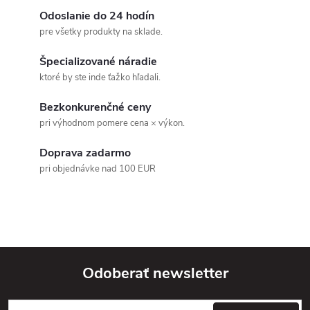
d
á
Odoslanie do 24 hodín
a
n
pre všetky produkty na sklade.
k
c
Špecializované náradie
o
ktoré by ste inde ťažko hľadali.
i
v
Bezkonkurenčné ceny
a
e
pri výhodnom pomere cena × výkon.
n
p
i
Doprava zadarmo
e
r
pri objednávke nad 100 EUR
v
k
y
Odoberať newsletter
v
Z