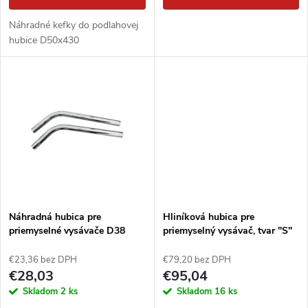
d
d
Náhradné kefky do podlahovej
u
hubice D50x430
u
k
k
t
t
o
o
v
v
Náhradná hubica pre
Hliníková hubica pre
priemyselné vysávače D38
priemyselný vysávač, tvar "S"
€23,36 bez DPH
€79,20 bez DPH
€28,03
€95,04
Skladom
2 ks
Skladom
16 ks