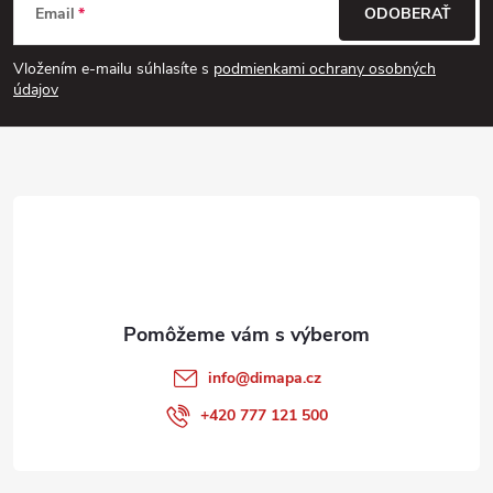
ý
Email
ODOBERAŤ
á
p
Vložením e-mailu súhlasíte s
podmienkami ochrany osobných
p
i
údajov
s
ä
u
t
i
e
info
@
dimapa.cz
+420 777 121 500