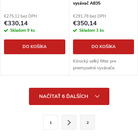
vysávač A835
€275,12 bez DPH
€291,78 bez DPH
€330,14
€350,14
Skladom
9 ks
Skladom
3 ks
DO KOŠÍKA
DO KOŠÍKA
Kónický veľký filter pre
priemyselné vysávače.
O
NAČÍTAŤ 6 ĎALŠÍCH
v
l
S
1
2
t
á
r