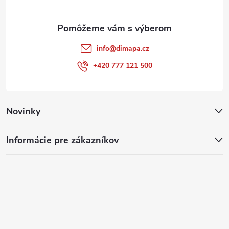
s
e
u
info
@
dimapa.cz
+420 777 121 500
Novinky
Informácie pre zákazníkov