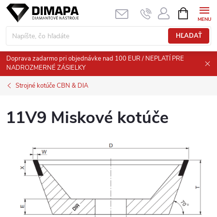
Prejsť
NÁKUPN
KOŠÍK
na
obsah
HĽADAŤ
Doprava zadarmo pri objednávke nad 100 EUR / NEPLATÍ PRE
NADROZMERNÉ ZÁSIELKY
Strojné kotúče CBN & DIA
11V9 Miskové kotúče