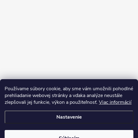
Používame súbory cookie, aby sme vám umožnili pohodlné
prehliadanie webovej stránky a vďaka analýze neustále
zlepšovali jej funkcie, výkon a použiteľnosť.
Viac informácií
Nastavenie
Copyright 2026
My e-shop
. Všetky práva vyhradené.