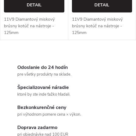
o
DETAIL
DETAIL
d
d
11V9 Diamantový miskový
11V9 Diamantový miskový
u
brúsny kotúč na nástroje -
brúsny kotúč na nástroje -
u
125mm
125mm
k
k
t
O
t
v
Odoslanie do 24 hodín
o
pre všetky produkty na sklade.
o
l
v
Špecializované náradie
á
v
ktoré by ste inde ťažko hľadali.
d
Bezkonkurenčné ceny
pri výhodnom pomere cena × výkon.
a
Doprava zadarmo
c
pri objednávke nad 100 EUR