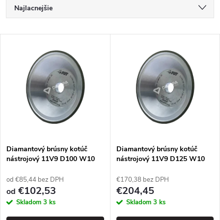
R
Najlacnejšie
a
Najdrahšie
V
Najpredávanejšie
d
ý
Abecedne
e
p
n
i
i
s
e
Diamantový brúsny kotúč
Diamantový brúsny kotúč
nástrojový 11V9 D100 W10
nástrojový 11V9 D125 W10
p
X2 T40 H31,75 - PDT
X3 T40 H20 - PDT
p
od €85,44 bez DPH
€170,38 bez DPH
r
€102,53
€204,45
od
r
Skladom
3 ks
Skladom
3 ks
o