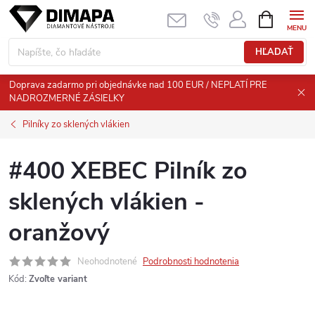
Prejsť
NÁKUPN
KOŠÍK
na
obsah
HĽADAŤ
Doprava zadarmo pri objednávke nad 100 EUR / NEPLATÍ PRE
NADROZMERNÉ ZÁSIELKY
Pilníky zo sklených vlákien
#400 XEBEC Pilník zo
sklených vlákien -
oranžový
Neohodnotené
Podrobnosti hodnotenia
Kód:
Zvoľte variant