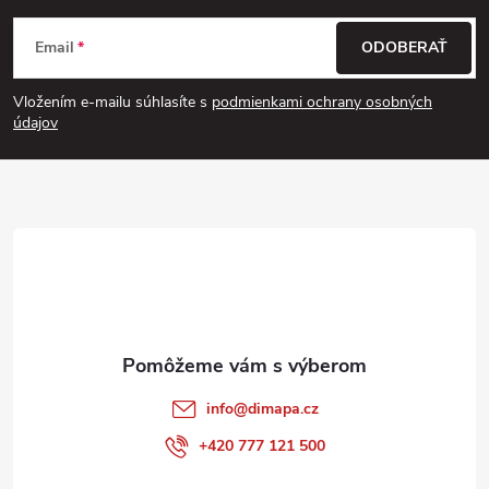
Z
Email
ODOBERAŤ
á
Vložením e-mailu súhlasíte s
podmienkami ochrany osobných
p
údajov
ä
t
i
e
info
@
dimapa.cz
+420 777 121 500