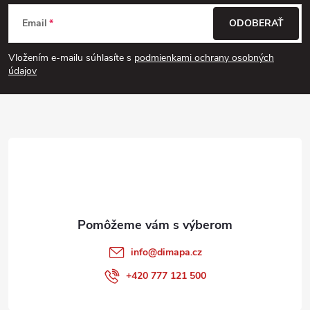
Z
Email
ODOBERAŤ
á
Vložením e-mailu súhlasíte s
podmienkami ochrany osobných
p
údajov
ä
t
i
e
info
@
dimapa.cz
+420 777 121 500