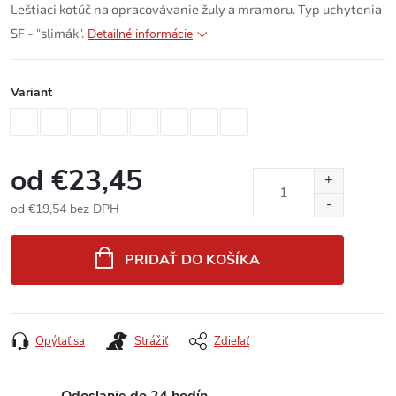
Leštiaci kotúč na opracovávanie žuly a mramoru. Typ uchytenia
SF - "slimák".
Detailné informácie
Variant
od
€23,45
od
€19,54
bez DPH
Jednotková
cena:
PRIDAŤ DO KOŠÍKA
Opýtať sa
Strážiť
Zdieľať
Odoslanie do 24 hodín