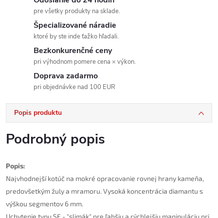
pre všetky produkty na sklade.
Špecializované náradie
ktoré by ste inde ťažko hľadali.
Bezkonkurenčné ceny
pri výhodnom pomere cena × výkon.
Doprava zadarmo
pri objednávke nad 100 EUR
Popis produktu
Podrobný popis
Popis:
Najvhodnejší kotúč na mokré opracovanie rovnej hrany kameňa,
predovšetkým žuly a mramoru. Vysoká koncentrácia diamantu s
výškou segmentov 6 mm.
Uchytenie typu SF - "slimák" pre ľahšiu a rýchlejšiu manipuláciu pri