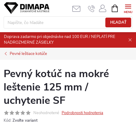
Prejsť
NÁKUPN
KOŠÍK
na
obsah
HĽADAŤ
Doprava zadarmo pri objednávke nad 100 EUR / NEPLATÍ PRE
NADROZMERNÉ ZÁSIELKY
Pevné leštiace kotúče
Pevný kotúč na mokré
leštenie 125 mm /
uchytenie SF
Neohodnotené
Podrobnosti hodnotenia
Kód:
Zvoľte variant