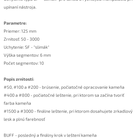
upínaní nástroja.
Parametre:
Priemer: 125 mm
Zrnitosť: 50 - 3000
Uchytenie: SF - "slimák"
Výška segmentov: 6 mm
Počet segmentov: 10
Popis zrnitostí:
#50, #100 a #200 - brúsenie, počiatočné opracovanie kameňa
#400 a #800 - počiatočné leštenie, pri ktorom sa začína tvoriť
farba kameňa
#1500 a #3000 - finálne leštenie, pri ktorom dosahujete zrkadlový
lesk a plnú farebnosť
BUFF - posledný a finálny krok v leštení kameňa