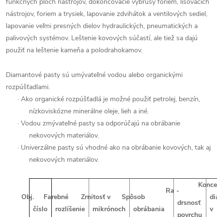
funkčných plôch nástrojov, dokončovacie výbrusy foriem, lisovacích
nástrojov, foriem a trysiek, lapovanie zdvihátok a ventilových sediel,
lapovanie veľmi presných dielov hydraulických, pneumatických a
palivových systémov. Leštenie kovových súčastí, ale tiež sa dajú
použiť na leštenie kameňa a polodrahokamov.
Diamantové pasty sú umývateľné vodou alebo organickými
rozpúšťadlami.
·
Ako organické rozpúšťadlá je možné použiť petrolej, benzín,
nízkoviskózne minerálne oleje, lieh a iné.
·
Vodou zmývateľné pasty sa odporúčajú na obrábanie
nekovových materiálov.
·
Univerzálne pasty sú vhodné ako na obrábanie kovových, tak aj
nekovových materiálov.
Konce
Ra -
Obj.
Farebné
Zrnitosť v
Spôsob
d
drsnosť
číslo
rozlíšenie
mikrónoch
obrábania
v
povrchu