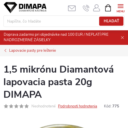
Prejsť
NÁKUPN
KOŠÍK
na
obsah
HĽADAŤ
Doprava zadarmo pri objednávke nad 100 EUR / NEPLATÍ PRE
NADROZMERNÉ ZÁSIELKY
Lapovacie pasty pre leštenie
1,5 mikrónu Diamantová
lapovacia pasta 20g
DIMAPA
Neohodnotené
Podrobnosti hodnotenia
Kód:
775