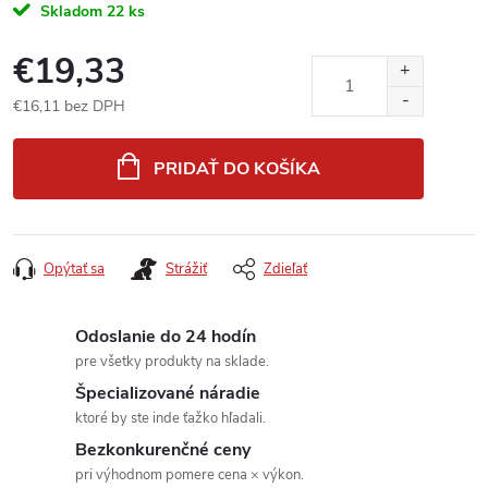
Skladom
22 ks
€19,33
€16,11 bez DPH
Jednotková
cena:
PRIDAŤ DO KOŠÍKA
Opýtať sa
Strážiť
Zdieľať
Odoslanie do 24 hodín
pre všetky produkty na sklade.
Špecializované náradie
ktoré by ste inde ťažko hľadali.
Bezkonkurenčné ceny
pri výhodnom pomere cena × výkon.