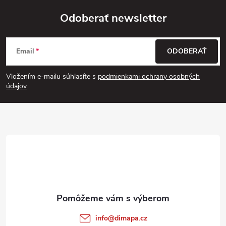
Odoberať newsletter
Z
Email
ODOBERAŤ
á
Vložením e-mailu súhlasíte s
podmienkami ochrany osobných
p
údajov
ä
t
i
e
info
@
dimapa.cz