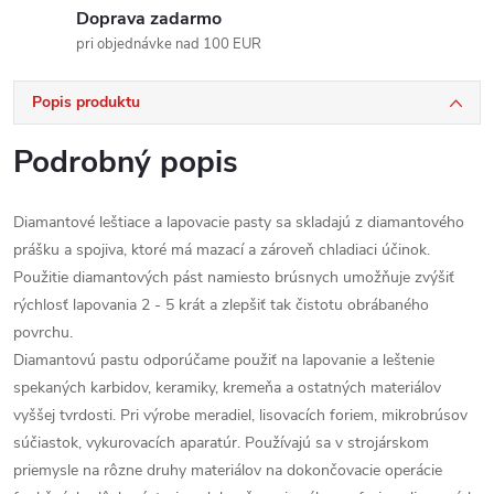
Doprava zadarmo
pri objednávke nad 100 EUR
Popis produktu
Podrobný popis
Diamantové leštiace a lapovacie pasty sa skladajú z diamantového
prášku a spojiva, ktoré má mazací a zároveň chladiaci účinok.
Použitie diamantových pást namiesto brúsnych umožňuje zvýšiť
rýchlosť lapovania 2 - 5 krát a zlepšiť tak čistotu obrábaného
povrchu.
Diamantovú pastu odporúčame použiť na lapovanie a leštenie
spekaných karbidov, keramiky, kremeňa a ostatných materiálov
vyššej tvrdosti. Pri výrobe meradiel, lisovacích foriem, mikrobrúsov
súčiastok, vykurovacích aparatúr. Používajú sa v strojárskom
priemysle na rôzne druhy materiálov na dokončovacie operácie