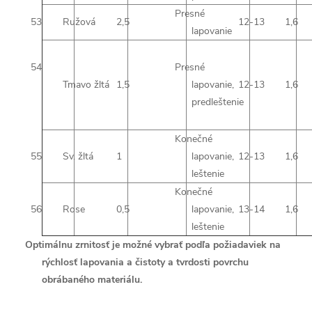
Presné
53
Ružová
2,5
12-13
1,6
lapovanie
54
Presné
Tmavo žltá
1,5
lapovanie,
12-13
1,6
predleštenie
Konečné
55
Sv. žltá
1
lapovanie,
12-13
1,6
leštenie
Konečné
56
Rose
0,5
lapovanie,
13-14
1,6
leštenie
Optimálnu zrnitosť je možné vybrať podľa požiadaviek na
rýchlosť lapovania a čistoty a tvrdosti povrchu
obrábaného materiálu.