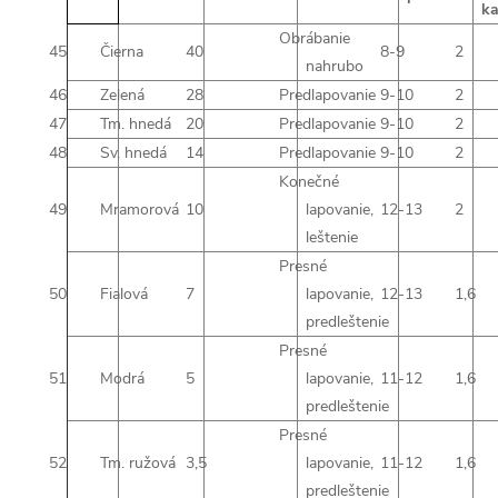
ka
Obrábanie
45
Čierna
40
8-9
2
nahrubo
46
Zelená
28
Predlapovanie
9-10
2
47
Tm. hnedá
20
Predlapovanie
9-10
2
48
Sv. hnedá
14
Predlapovanie
9-10
2
Konečné
49
Mramorová
10
lapovanie,
12-13
2
leštenie
Presné
50
Fialová
7
lapovanie,
12-13
1,6
predleštenie
Presné
51
Modrá
5
lapovanie,
11-12
1,6
predleštenie
Presné
52
Tm. ružová
3,5
lapovanie,
11-12
1,6
predleštenie