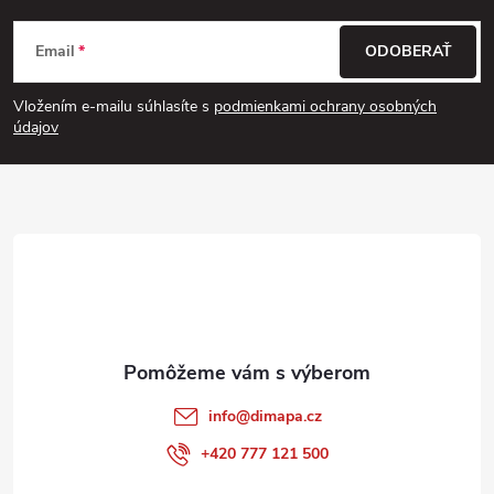
Z
Email
ODOBERAŤ
á
Vložením e-mailu súhlasíte s
podmienkami ochrany osobných
p
údajov
ä
t
i
e
info
@
dimapa.cz
+420 777 121 500