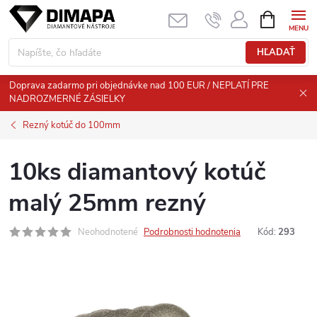
Prejsť
NÁKUPN
KOŠÍK
na
obsah
HĽADAŤ
Doprava zadarmo pri objednávke nad 100 EUR / NEPLATÍ PRE
NADROZMERNÉ ZÁSIELKY
Rezný kotúč do 100mm
10ks diamantový kotúč
malý 25mm rezný
Neohodnotené
Podrobnosti hodnotenia
Kód:
293