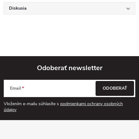
Diskusia
Odoberať newsletter
Z
Email
ODOBERAŤ
á
Vložením e-mailu súhlasíte s
podmienkami ochrany osobných
p
údajov
ä