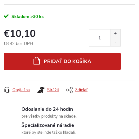
Skladom
>30 ks
€10,10
€8,42 bez DPH
Jednotková
cena:
PRIDAŤ DO KOŠÍKA
Opýtať sa
Strážiť
Zdieľať
Odoslanie do 24 hodín
pre všetky produkty na sklade.
Špecializované náradie
ktoré by ste inde ťažko hľadali.