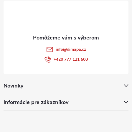
t
i
e
info
@
dimapa.cz
+420 777 121 500
Novinky
Informácie pre zákazníkov