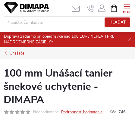
Prejsť
NÁKUPN
KOŠÍK
na
obsah
HĽADAŤ
Doprava zadarmo pri objednávke nad 100 EUR / NEPLATÍ PRE
NADROZMERNÉ ZÁSIELKY
Unášače
100 mm Unášací tanier
šnekové uchytenie -
DIMAPA
Neohodnotené
Podrobnosti hodnotenia
Kód:
746