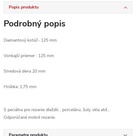
Popis produktu
Podrobný popis
Diamantový kotúč- 125 mm
Vonkajší priemer
: 125
mm
Stredová diera 20 mm
Hrúbka:
1,75 mm
S
peciálna
pre
rezanie dlaždíc
,
porcelánu, žuly, skla atď...
Odporúčané mokré rezanie.
Parametre produktu