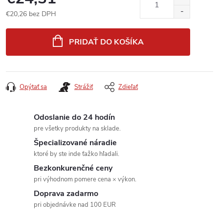
€20,26 bez DPH
Jednotková
cena:
PRIDAŤ DO KOŠÍKA
Opýtať sa
Strážiť
Zdieľať
Odoslanie do 24 hodín
pre všetky produkty na sklade.
Špecializované náradie
ktoré by ste inde ťažko hľadali.
Bezkonkurenčné ceny
pri výhodnom pomere cena × výkon.
Doprava zadarmo
pri objednávke nad 100 EUR