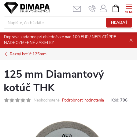
Prejsť
NÁKUPN
KOŠÍK
na
obsah
HĽADAŤ
Doprava zadarmo pri objednávke nad 100 EUR / NEPLATÍ PRE
NADROZMERNÉ ZÁSIELKY
Rezný kotúč 125mm
125 mm Diamantový
kotúč THK
Neohodnotené
Podrobnosti hodnotenia
Kód:
796