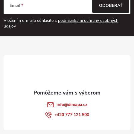
Email
ODOBERAŤ
á
Vložením e-mailu súhlasíte s
podmienkami ochrany osobných
p
údajov
ä
t
i
e
info
@
dimapa.cz
+420 777 121 500