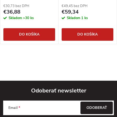
dvojradový
€30,73 bez DPH
€49,45 bez DPH
€36,88
€59,34
Skladom
>30 ks
Skladom
1 ks
DO KOŠÍKA
DO KOŠÍKA
Odoberať newsletter
Z
Email
ODOBERAŤ
á