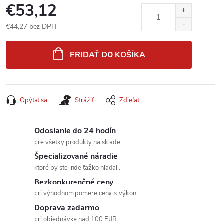
€53,12
€44,27 bez DPH
Jednotková
cena:
PRIDAŤ DO KOŠÍKA
Opýtať sa
Strážiť
Zdieľať
Odoslanie do 24 hodín
pre všetky produkty na sklade.
Špecializované náradie
ktoré by ste inde ťažko hľadali.
Bezkonkurenčné ceny
pri výhodnom pomere cena × výkon.
Doprava zadarmo
pri objednávke nad 100 EUR