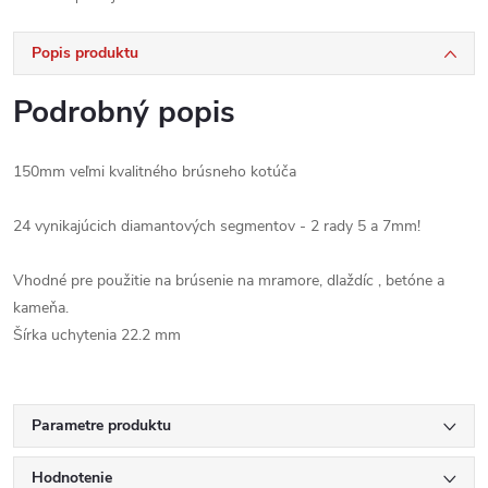
Popis produktu
Podrobný popis
150mm
veľmi kvalitného
brúsneho kotúča
24
vynikajúcich diamantových segmentov
- 2 rady 5 a 7mm!
Vhodné pre použitie
na
brúsenie
na
mramore,
dlaždíc
,
betóne a
kameňa.
Šírka uchytenia
22.2 mm
Parametre produktu
Hodnotenie