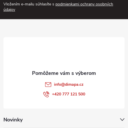
Vložením e-mailu súhlasíte s
podmienkami ochrany osobných
p
údajov
ä
t
i
e
info
@
dimapa.cz
+420 777 121 500
Novinky