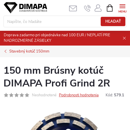
Prejsť
NÁKUPN
KOŠÍK
na
obsah
HĽADAŤ
Doprava zadarmo pri objednávke nad 100 EUR / NEPLATÍ PRE
NADROZMERNÉ ZÁSIELKY
Stavebný kotúč 150mm
150 mm Brúsny kotúč
DIMAPA Profi Grind 2R
Neohodnotené
Podrobnosti hodnotenia
Kód:
579.1