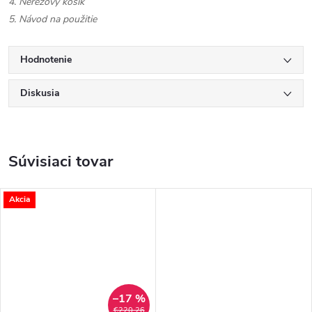
4. Nerezový košík
5. Návod na použitie
Hodnotenie
Diskusia
Súvisiaci tovar
Akcia
–17 %
€220,26