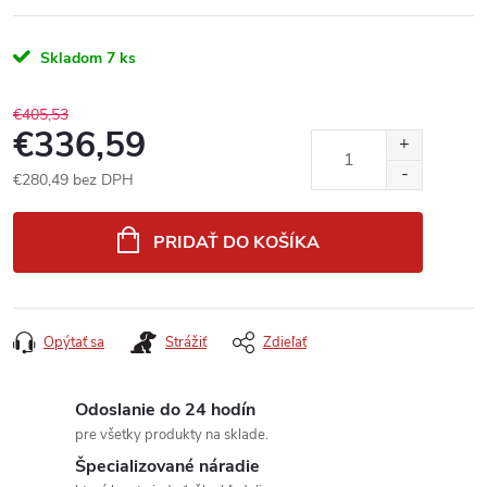
Skladom
7 ks
€405,53
€336,59
€280,49 bez DPH
Jednotková
cena:
PRIDAŤ DO KOŠÍKA
Opýtať sa
Strážiť
Zdieľať
Odoslanie do 24 hodín
pre všetky produkty na sklade.
Špecializované náradie