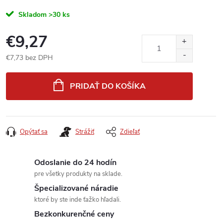
Skladom
>30 ks
€9,27
€7,73 bez DPH
Jednotková
cena:
PRIDAŤ DO KOŠÍKA
Opýtať sa
Strážiť
Zdieľať
Odoslanie do 24 hodín
pre všetky produkty na sklade.
Špecializované náradie
ktoré by ste inde ťažko hľadali.
Bezkonkurenčné ceny