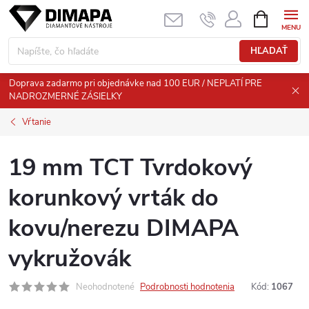
Prejsť
NÁKUPN
KOŠÍK
na
obsah
HĽADAŤ
Doprava zadarmo pri objednávke nad 100 EUR / NEPLATÍ PRE
NADROZMERNÉ ZÁSIELKY
Vŕtanie
19 mm TCT Tvrdokový
korunkový vrták do
kovu/nerezu DIMAPA
vykružovák
Neohodnotené
Podrobnosti hodnotenia
Kód:
1067