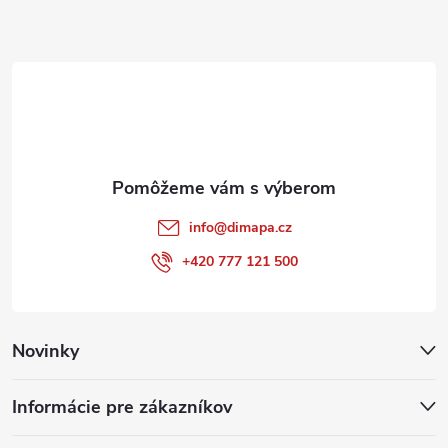
ä
t
i
e
info
@
dimapa.cz
+420 777 121 500
Novinky
Informácie pre zákazníkov