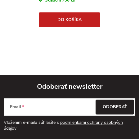
Skladom
>30 ks
DO KOŠÍKA
Odoberať newsletter
Z
Email
ODOBERAŤ
á
Vložením e-mailu súhlasíte s
podmienkami ochrany osobných
p
údajov