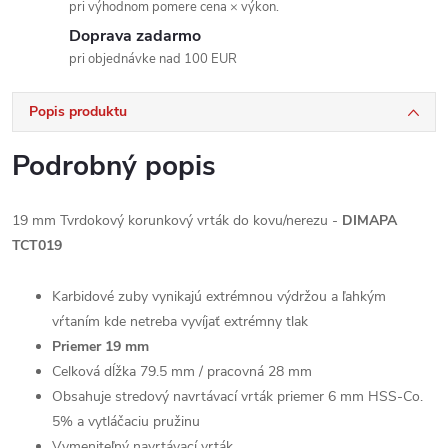
pri výhodnom pomere cena × výkon.
Doprava zadarmo
pri objednávke nad 100 EUR
Popis produktu
Podrobný popis
19 mm Tvrdokový korunkový vrták do kovu/nerezu -
DIMAPA
TCT019
Karbidové zuby vynikajú extrémnou výdržou a ľahkým
vŕtaním kde netreba vyvíjať extrémny tlak
Priemer 19 mm
Celková dĺžka 79.5 mm / pracovná 28 mm
Obsahuje stredový navrtávací vrták priemer 6 mm HSS-Co.
5% a vytláčaciu pružinu
Vymeniteľný navrtávací vrták