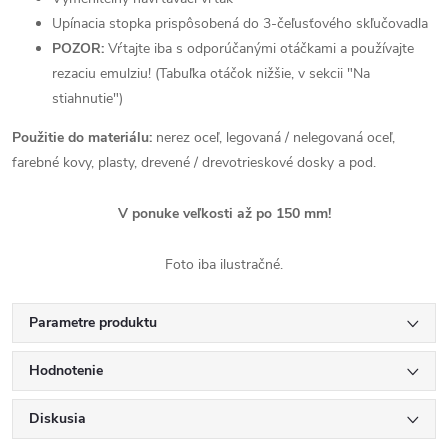
Upínacia stopka prispôsobená do 3-čeľusťového skľučovadla
POZOR:
Vŕtajte iba s odporúčanými otáčkami a používajte
rezaciu emulziu! (Tabuľka otáčok nižšie, v sekcii "Na
stiahnutie")
Použitie do materiálu:
nerez oceľ, legovaná / nelegovaná oceľ,
farebné kovy, plasty, drevené / drevotrieskové dosky a pod.
V ponuke veľkosti až po 150 mm!
Foto iba ilustračné.
Parametre produktu
Hodnotenie
Diskusia