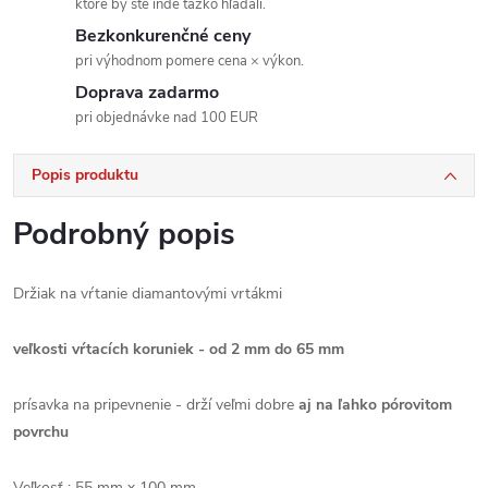
ktoré by ste inde ťažko hľadali.
Bezkonkurenčné ceny
pri výhodnom pomere cena × výkon.
Doprava zadarmo
pri objednávke nad 100 EUR
Popis produktu
Podrobný popis
Držiak na vŕtanie diamantovými vrtákmi
veľkosti vŕtacích koruniek - od
2 mm do
65 mm
prísavka na pripevnenie - drží veľmi dobre
aj na ľahko pórovitom
povrchu
Veľkosť
:
55 mm
x
100 mm