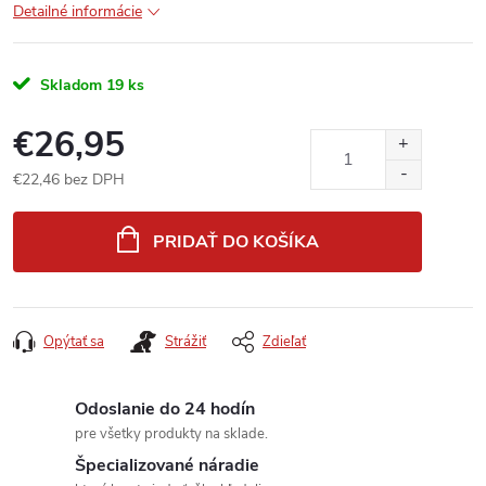
Detailné informácie
Skladom
19 ks
€26,95
€22,46 bez DPH
Jednotková
cena:
PRIDAŤ DO KOŠÍKA
Opýtať sa
Strážiť
Zdieľať
Odoslanie do 24 hodín
pre všetky produkty na sklade.
Špecializované náradie