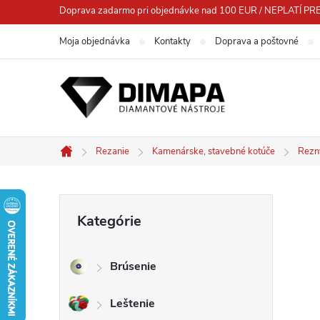
Prejsť
Doprava zadarmo pri objednávke nad 100 EUR / NEPLATÍ
na
Moja objednávka
Kontakty
Doprava a poštovné
obsah
Rezanie
Kamenárske, stavebné kotúče
Rezn
Domov
B
Preskočiť
Kategórie
kategórie
o
Brúsenie
č
Leštenie
n