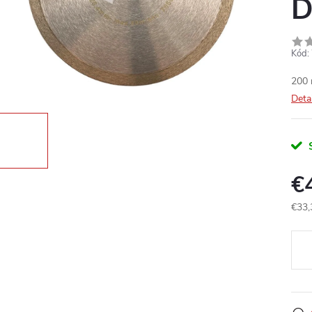
D
Kód:
200 
Deta
€
€33,
Jedn
cena