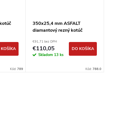
kotúč
350x25,4 mm ASFALT
350x25
diamantový rezný kotúč
diamant
DIMAPA
DIMAP
€91,71 bez DPH
€106,73 b
€110,05
€128,
 KOŠÍKA
DO KOŠÍKA
Skladom
13 ks
Sklad
Kód:
789
Kód:
788.0