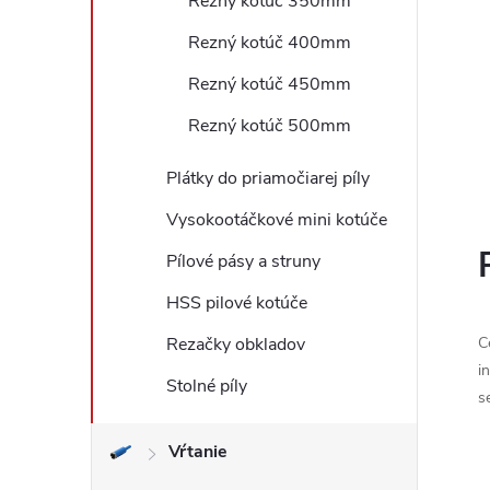
Rezný kotúč 350mm
Rezný kotúč 400mm
Rezný kotúč 450mm
Rezný kotúč 500mm
Plátky do priamočiarej píly
Vysokootáčkové mini kotúče
Pílové pásy a struny
HSS pilové kotúče
Rezačky obkladov
C
i
Stolné píly
s
Vŕtanie