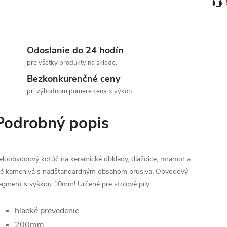
Odoslanie do 24 hodín
pre všetky produkty na sklade.
Bezkonkurenčné ceny
pri výhodnom pomere cena × výkon.
Podrobný popis
eloobvodový kotúč na keramické obklady, dlaždice, mramor a
né kamenivá s nadštandardným obsahom brusiva. Obvodový
egment s výškou 10mm! Určené pre stolové píly.
hladké prevedenie
200mm