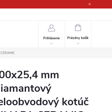
ny osobných údajov
NÁKUPNÝ
KOŠÍK
Prázdny košík
Prihlásenie
A CERAMIC
00x25,4 mm
iamantový
eloobvodový kotúč