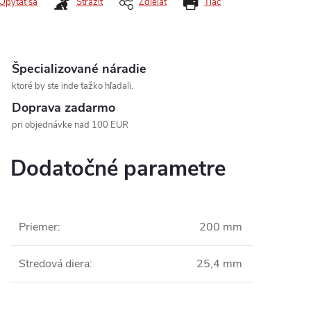
Opýtať sa
Strážiť
Zdieľať
Tlač
Špecializované náradie
ktoré by ste inde ťažko hľadali.
Doprava zadarmo
pri objednávke nad 100 EUR
Dodatočné parametre
Priemer
:
200 mm
Stredová diera
:
25,4 mm