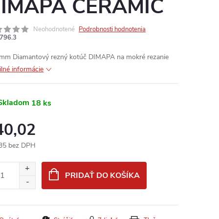
IMAPA CERAMIC
Neohodnotené
Podrobnosti hodnotenia
796.3
mm Diamantový rezný kotúč DIMAPA na mokré rezanie
ilné informácie
Skladom
18 ks
40,02
35 bez DPH
otková
:
PRIDAŤ DO KOŠÍKA