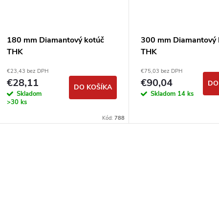
180 mm Diamantový kotúč
300 mm Diamantový 
THK
THK
€23,43 bez DPH
€75,03 bez DPH
€28,11
€90,04
DO
DO KOŠÍKA
Skladom
Skladom
14 ks
>30 ks
Kód:
788