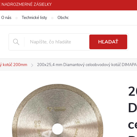
 PRE NADROZMERNÉ ZÁSIELKY
O nás
Technické listy
Obchodné podmienky
Podmienky ochra
HĽADAŤ
ý kotúč 200mm
200x25,4 mm Diamantový celoobvodový kotúč DIMAP
2
D
c