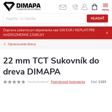
Prejsť
NÁKUPN
KOŠÍK
na
obsah
HĽADAŤ
Doprava zadarmo pri objednávke nad 100 EUR / NEPLATÍ PRE
NADROZMERNÉ ZÁSIELKY
Opracovanie dreva
22 mm TCT Sukovník do
dreva DIMAPA
Neohodnotené
Podrobnosti hodnotenia
Kód:
1103