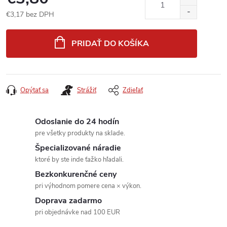
€3,17 bez DPH
Jednotková
cena:
PRIDAŤ DO KOŠÍKA
Opýtať sa
Strážiť
Zdieľať
Odoslanie do 24 hodín
pre všetky produkty na sklade.
Špecializované náradie
ktoré by ste inde ťažko hľadali.
Bezkonkurenčné ceny
pri výhodnom pomere cena × výkon.
Doprava zadarmo
pri objednávke nad 100 EUR