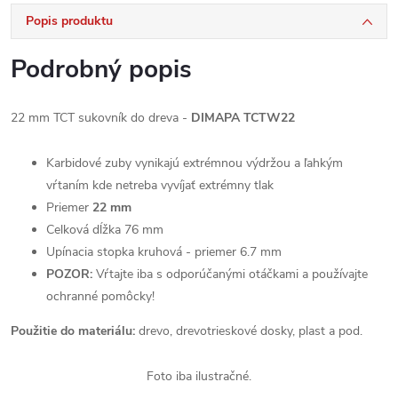
Popis produktu
Podrobný popis
22 mm TCT sukovník do dreva -
DIMAPA TCTW22
Karbidové zuby vynikajú extrémnou výdržou a ľahkým
vŕtaním kde netreba vyvíjať extrémny tlak
Priemer
22
mm
Celková dĺžka 76 mm
Upínacia stopka kruhová - priemer 6.7 mm
POZOR:
Vŕtajte iba s odporúčanými otáčkami a používajte
ochranné pomôcky!
Použitie do materiálu:
drevo, drevotrieskové dosky, plast a pod.
Foto iba ilustračné.