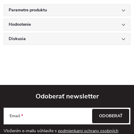
Parametre produktu
Hodnotenie
Diskusia
Odoberať newsletter
Z
Email
ODOBERAŤ
á
Vložením e-mailu súhlasíte s
podmienkami ochrany osobných