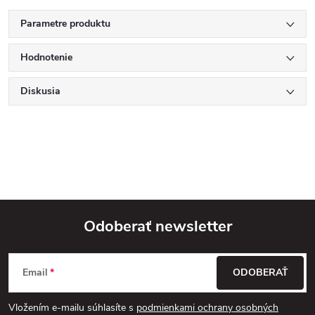
Parametre produktu
Hodnotenie
Diskusia
Odoberať newsletter
Z
Email
ODOBERAŤ
á
Vložením e-mailu súhlasíte s
podmienkami ochrany osobných