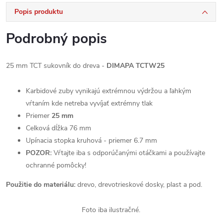
Popis produktu
Podrobný popis
25 mm TCT sukovník do dreva -
DIMAPA TCTW25
Karbidové zuby vynikajú extrémnou výdržou a ľahkým
vŕtaním kde netreba vyvíjať extrémny tlak
Priemer
25 mm
Celková dĺžka 76 mm
Upínacia stopka kruhová - priemer 6.7 mm
POZOR:
Vŕtajte iba s odporúčanými otáčkami a používajte
ochranné pomôcky!
Použitie do materiálu:
drevo, drevotrieskové dosky, plast a pod.
Foto iba ilustračné.