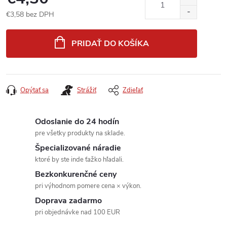
€3,58 bez DPH
Jednotková
cena:
PRIDAŤ DO KOŠÍKA
Opýtať sa
Strážiť
Zdieľať
Odoslanie do 24 hodín
pre všetky produkty na sklade.
Špecializované náradie
ktoré by ste inde ťažko hľadali.
Bezkonkurenčné ceny
pri výhodnom pomere cena × výkon.
Doprava zadarmo
pri objednávke nad 100 EUR