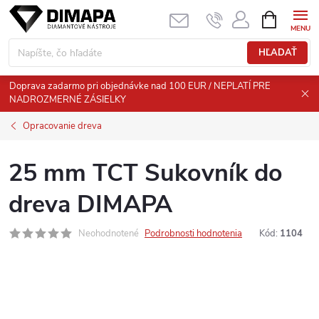
Prejsť
NÁKUPN
KOŠÍK
na
obsah
HĽADAŤ
Doprava zadarmo pri objednávke nad 100 EUR / NEPLATÍ PRE
NADROZMERNÉ ZÁSIELKY
Opracovanie dreva
25 mm TCT Sukovník do
dreva DIMAPA
Neohodnotené
Podrobnosti hodnotenia
Kód:
1104