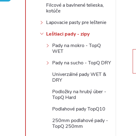
Filcové a bavlnené telieska,
ý
kotúče
Lapovacie pasty pre leštenie
p
Leštiaci pady - zipy
a
Pady na mokro - TopQ
WET
n
Pady na sucho - TopQ DRY
e
Univerzálné pady WET &
DRY
l
Podložky na hrubý úber -
TopQ Hard
Podlahové pady TopQ10
250mm podlahové pady -
TopQ 250mm