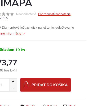
IMAPA
Neohodnotené
Podrobnosti hodnotenia
709.5
 Diamantový leštiaci disk na leštenie, dolešťovanie
ilné informácie
Skladom
10 ks
73,77
48 bez DPH
otková
:
PRIDAŤ DO KOŠÍKA