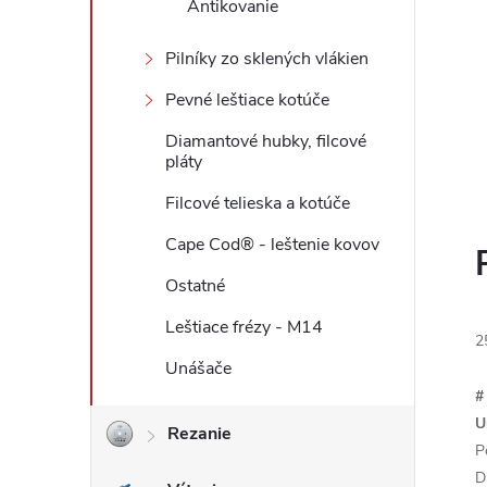
Antikovanie
Pilníky zo sklených vlákien
Pevné leštiace kotúče
Diamantové hubky, filcové
pláty
Filcové telieska a kotúče
Cape Cod® - leštenie kovov
Ostatné
Leštiace frézy - M14
2
Unášače
#
U
Rezanie
P
D