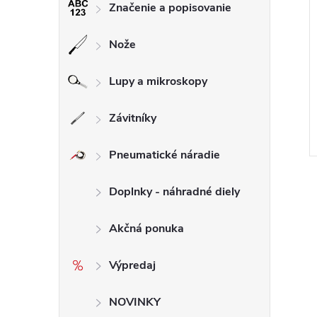
Značenie a popisovanie
túč diamantový
180 mm Kotúč diamantový
Nože
 #800 PAD DIMAPA
leštiaci - #400 PAD DIMAPA
Lupy a mikroskopy
€30,39 bez DPH
€36,47
DO KOŠÍKA
DO KOŠÍKA
 ks
Skladom
8 ks
Závitníky
Kód:
707.3
Kód:
706.3
Pneumatické náradie
Doplnky - náhradné diely
Akčná ponuka
Výpredaj
NOVINKY