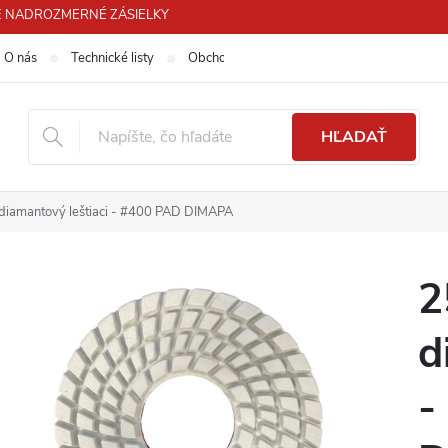
 PRE NADROZMERNÉ ZÁSIELKY
O nás
Technické listy
Obchodné podmienky
Podmienky ochra
HĽADAŤ
diamantový leštiaci - #400 PAD DIMAPA
2
d
-