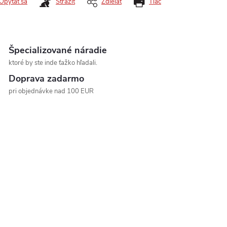
Opýtať sa
Strážiť
Zdieľať
Tlač
Špecializované náradie
ktoré by ste inde ťažko hľadali.
Doprava zadarmo
pri objednávke nad 100 EUR