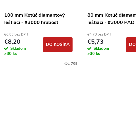
100 mm Kotúč diamantový
80 mm Kotúč diaman
leštiaci - #3000 hrubosť
leštiaci - #3000 PA
DIMAPA
€6,83 bez DPH
€4,78 bez DPH
€8,20
€5,73
DO KOŠÍKA
DO
Skladom
Skladom
>30 ks
>30 ks
Kód:
709