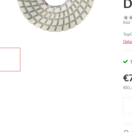
D
Kód:
TopQ
Deta
€
€61,
Jedn
cena