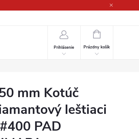
ny osobných údajov
NÁKUPNÝ
KOŠÍK
Prázdny košík
Prihlásenie
50 mm Kotúč
iamantový leštiaci
 #400 PAD