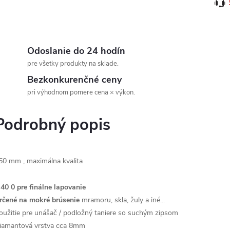
Odoslanie do 24 hodín
pre všetky produkty na sklade.
Bezkonkurenčné ceny
pri výhodnom pomere cena × výkon.
Podrobný popis
50 mm
, maximálna
kvalita
40
0 pre
finálne lapovanie
rčené na mokré brúsenie
mramoru, skla, žuly a iné...
oužitie pre unášač / podložný taniere so suchým zipsom
iamantová vrstva cca 8mm