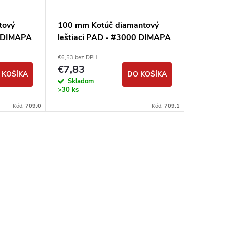
tový
100 mm Kotúč diamantový
125 mm
D DIMAPA
leštiaci PAD - #3000 DIMAPA
leštiac
€6,53 bez DPH
€16,83 be
€7,83
€20,1
 KOŠÍKA
DO KOŠÍKA
Skladom
Sklad
>30 ks
>30 ks
Kód:
709.0
Kód:
709.1