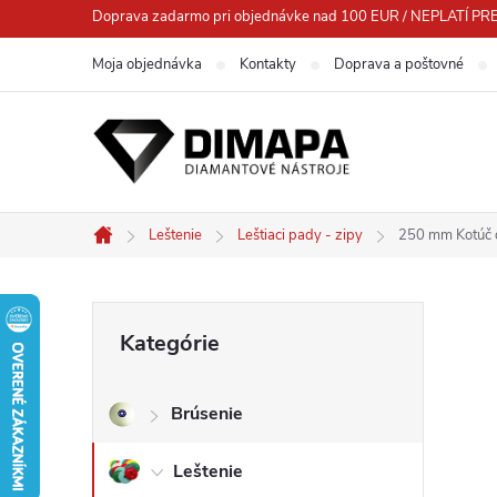
Prejsť
Doprava zadarmo pri objednávke nad 100 EUR / NEPLATÍ
na
Moja objednávka
Kontakty
Doprava a poštovné
obsah
Leštenie
Leštiaci pady - zipy
250 mm Kotúč 
Domov
B
Preskočiť
Kategórie
kategórie
o
Brúsenie
č
Leštenie
n