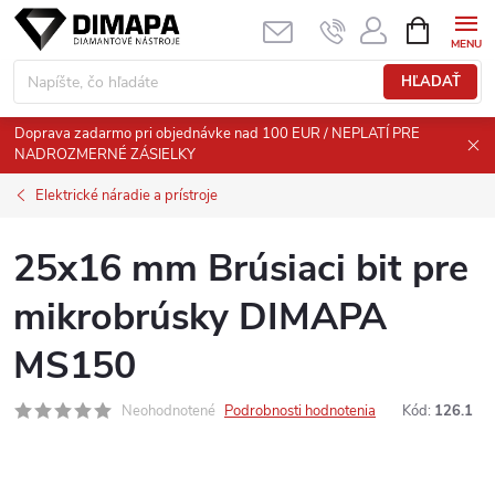
Prejsť
NÁKUPN
KOŠÍK
na
obsah
HĽADAŤ
Doprava zadarmo pri objednávke nad 100 EUR / NEPLATÍ PRE
NADROZMERNÉ ZÁSIELKY
Elektrické náradie a prístroje
25x16 mm Brúsiaci bit pre
mikrobrúsky DIMAPA
MS150
Neohodnotené
Podrobnosti hodnotenia
Kód:
126.1