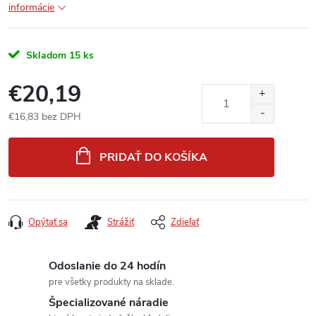
informácie
Skladom
15 ks
€20,19
€16,83 bez DPH
Jednotková
cena:
PRIDAŤ DO KOŠÍKA
Opýtať sa
Strážiť
Zdieľať
Odoslanie do 24 hodín
pre všetky produkty na sklade.
Špecializované náradie