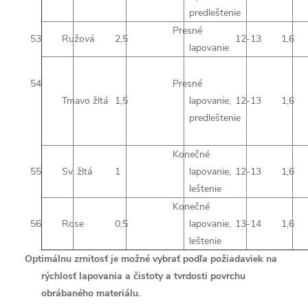
predleštenie
Presné
53
Ružová
2,5
12-13
1,6
lapovanie
54
Presné
Tmavo žltá
1,5
lapovanie,
12-13
1,6
predleštenie
Konečné
55
Sv. žltá
1
lapovanie,
12-13
1,6
leštenie
Konečné
56
Rose
0,5
lapovanie,
13-14
1,6
leštenie
Optimálnu zrnitosť je možné vybrať podľa požiadaviek na
rýchlosť lapovania a čistoty a tvrdosti povrchu
obrábaného materiálu.