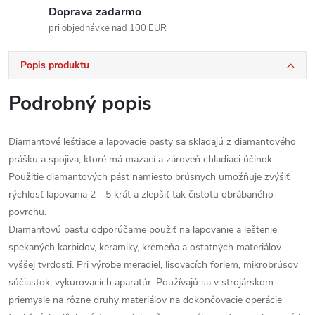
Doprava zadarmo
pri objednávke nad 100 EUR
Popis produktu
Podrobný popis
Diamantové leštiace a lapovacie pasty sa skladajú z diamantového
prášku a spojiva, ktoré má mazací a zároveň chladiaci účinok.
Použitie diamantových pást namiesto brúsnych umožňuje zvýšiť
rýchlosť lapovania 2 - 5 krát a zlepšiť tak čistotu obrábaného
povrchu.
Diamantovú pastu odporúčame použiť na lapovanie a leštenie
spekaných karbidov, keramiky, kremeňa a ostatných materiálov
vyššej tvrdosti. Pri výrobe meradiel, lisovacích foriem, mikrobrúsov
súčiastok, vykurovacích aparatúr. Používajú sa v strojárskom
priemysle na rôzne druhy materiálov na dokončovacie operácie