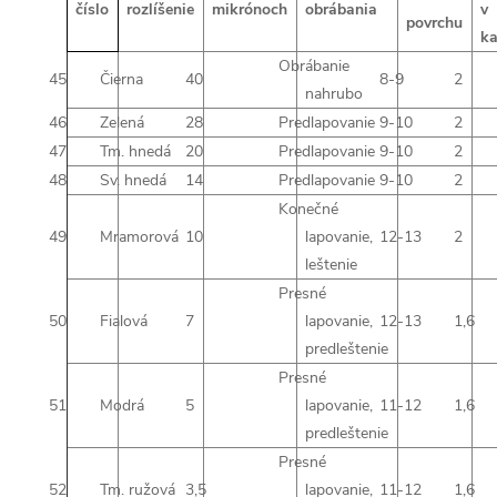
číslo
rozlíšenie
mikrónoch
obrábania
v
povrchu
ka
Obrábanie
45
Čierna
40
8-9
2
nahrubo
46
Zelená
28
Predlapovanie
9-10
2
47
Tm. hnedá
20
Predlapovanie
9-10
2
48
Sv. hnedá
14
Predlapovanie
9-10
2
Konečné
49
Mramorová
10
lapovanie,
12-13
2
leštenie
Presné
50
Fialová
7
lapovanie,
12-13
1,6
predleštenie
Presné
51
Modrá
5
lapovanie,
11-12
1,6
predleštenie
Presné
52
Tm. ružová
3,5
lapovanie,
11-12
1,6