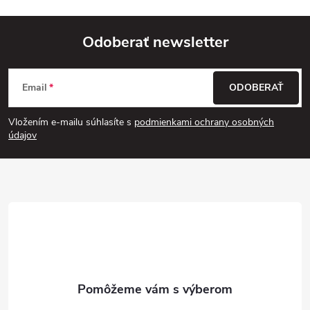
Odoberať newsletter
Z
Email
ODOBERAŤ
á
Vložením e-mailu súhlasíte s
podmienkami ochrany osobných
p
údajov
ä
t
i
e