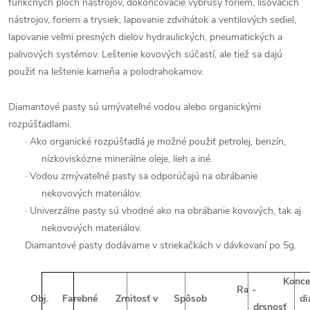
funkčných plôch nástrojov, dokončovacie výbrusy foriem, lisovacích
nástrojov, foriem a trysiek, lapovanie zdvihátok a ventilových sediel,
lapovanie veľmi presných dielov hydraulických, pneumatických a
palivových systémov. Leštenie kovových súčastí, ale tiež sa dajú
použiť na leštenie kameňa a polodrahokamov.
Diamantové pasty sú umývateľné vodou alebo organickými
rozpúšťadlami.
·
Ako organické rozpúšťadlá je možné použiť petrolej, benzín,
nízkoviskózne minerálne oleje, lieh a iné.
·
Vodou zmývateľné pasty sa odporúčajú na obrábanie
nekovových materiálov.
·
Univerzálne pasty sú vhodné ako na obrábanie kovových, tak aj
nekovových materiálov.
Diamantové pasty dodávame v striekačkách v dávkovaní po 5g.
Konce
Ra -
Obj.
Farebné
Zrnitosť v
Spôsob
d
drsnosť