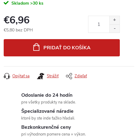
Skladom
>30 ks
€6,96
€5,80 bez DPH
Jednotková
cena:
PRIDAŤ DO KOŠÍKA
Opýtať sa
Strážiť
Zdieľať
Odoslanie do 24 hodín
pre všetky produkty na sklade.
Špecializované náradie
ktoré by ste inde ťažko hľadali.
Bezkonkurenčné ceny
pri výhodnom pomere cena × výkon.