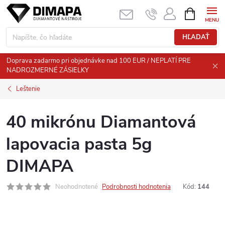
Prejsť
NÁKUPN
KOŠÍK
na
obsah
HĽADAŤ
Doprava zadarmo pri objednávke nad 100 EUR / NEPLATÍ PRE
NADROZMERNÉ ZÁSIELKY
Leštenie
40 mikrónu Diamantová
lapovacia pasta 5g
DIMAPA
Neohodnotené
Podrobnosti hodnotenia
Kód:
144