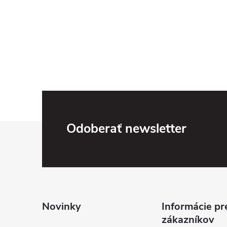
Z
Odoberať newsletter
á
p
ä
Novinky
Informácie pr
zákazníkov