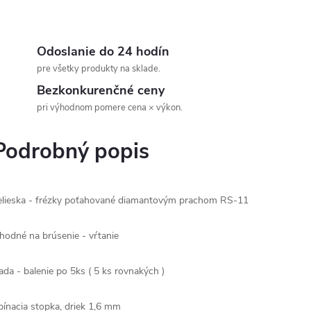
Odoslanie do 24 hodín
pre všetky produkty na sklade.
Bezkonkurenčné ceny
pri výhodnom pomere cena × výkon.
Podrobný popis
elieska - frézky poťahované diamantovým prachom
RS-11
hodné na brúsenie - vŕtanie
ada - balenie po 5ks ( 5 ks rovnakých )
pínacia stopka, driek 1,6 mm