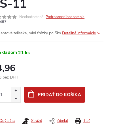
S-11
Neohodnotené
Podrobnosti hodnotenia
467
antové telieska, mini frézky po 5ks
Detailné informácie
Skladom
21 ks
4,96
3 bez DPH
otková
:
PRIDAŤ DO KOŠÍKA
Opýtať sa
Strážiť
Zdieľať
Tlač