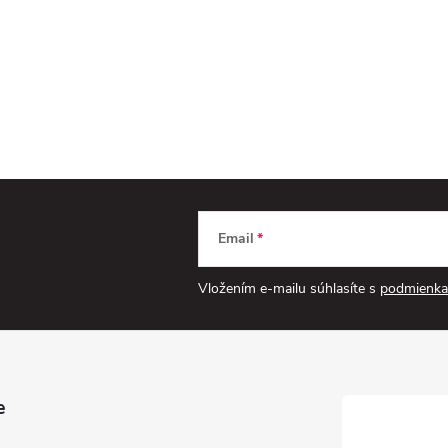
Email
Vložením e-mailu súhlasíte s
podmienka
e