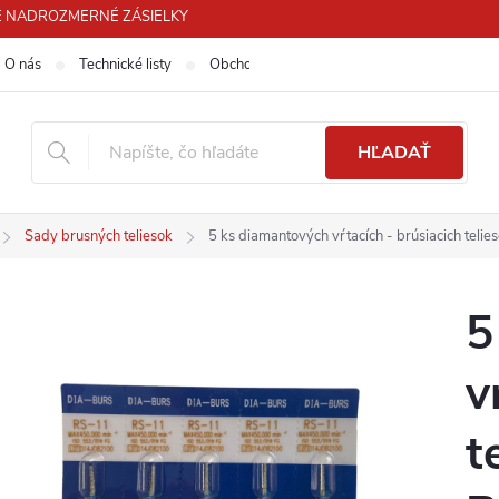
 PRE NADROZMERNÉ ZÁSIELKY
O nás
Technické listy
Obchodné podmienky
Podmienky ochra
HĽADAŤ
Sady brusných teliesok
5 ks diamantových vŕtacích - brúsiacich tel
5
v
t