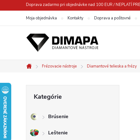
Prejsť
Doprava zadarmo pri objednávke nad 100 EUR / NEPLATÍ
na
Moja objednávka
Kontakty
Doprava a poštovné
obsah
Frézovacie nástroje
Diamantové telieska a frézy
Domov
B
Preskočiť
Kategórie
kategórie
o
Brúsenie
č
Leštenie
n