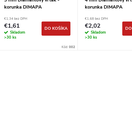
3 mm Diamantový vrták -
4 mm Diamantový vrt
korunka DIMAPA
korunka DIMAPA
€1,34 bez DPH
€1,68 bez DPH
€1,61
€2,02
DO KOŠÍKA
DO
Skladom
Skladom
>30 ks
>30 ks
Kód:
002