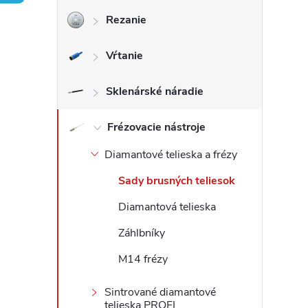
Rezanie
ý
Vŕtanie
p
a
Sklenárské náradie
n
Frézovacie nástroje
Diamantové telieska a frézy
e
Sady brusných teliesok
l
Diamantová telieska
Záhlbníky
M14 frézy
Sintrované diamantové
telieska PROFI