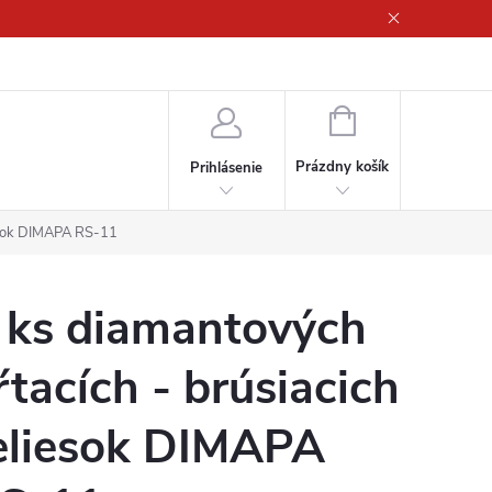
ny osobných údajov
NÁKUPNÝ
KOŠÍK
Prázdny košík
Prihlásenie
iesok DIMAPA RS-11
 ks diamantových
ŕtacích - brúsiacich
eliesok DIMAPA