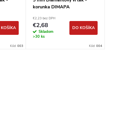
ák -
5 mm Diamantový vrták -
korunka DIMAPA
€2,23 bez DPH
€2,68
 KOŠÍKA
DO KOŠÍKA
Skladom
>30 ks
Kód:
003
Kód:
004