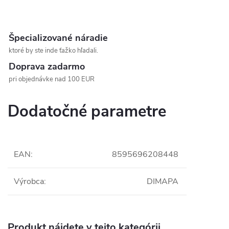
Špecializované náradie
ktoré by ste inde ťažko hľadali.
Doprava zadarmo
pri objednávke nad 100 EUR
Dodatočné parametre
EAN
:
8595696208448
Výrobca
:
DIMAPA
Produkt nájdete v tejto kategórii