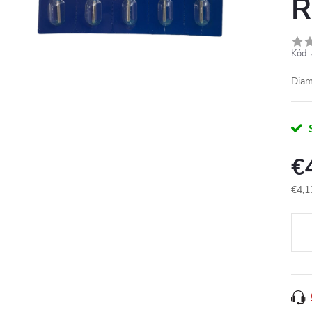
R
Kód:
Diam
€
€4,1
Jedn
cena