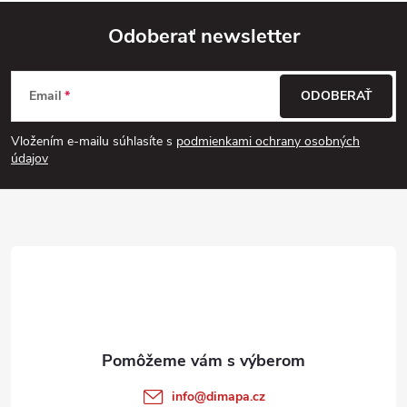
Odoberať newsletter
Z
Email
ODOBERAŤ
á
Vložením e-mailu súhlasíte s
podmienkami ochrany osobných
p
údajov
ä
t
i
e
info
@
dimapa.cz