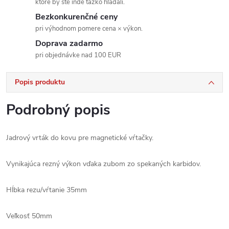
ktoré by ste inde ťažko hľadali.
Bezkonkurenčné ceny
pri výhodnom pomere cena × výkon.
Doprava zadarmo
pri objednávke nad 100 EUR
Popis produktu
Podrobný popis
Jadrový vrták do kovu pre magnetické vŕtačky.
Vynikajúca rezný výkon vďaka zubom zo spekaných karbidov.
Hĺbka rezu/vŕtanie 35mm
Veľkosť 50mm