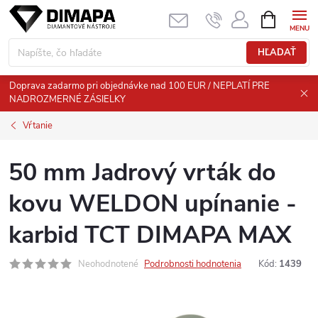
Prejsť
NÁKUPN
KOŠÍK
na
obsah
HĽADAŤ
Doprava zadarmo pri objednávke nad 100 EUR / NEPLATÍ PRE
NADROZMERNÉ ZÁSIELKY
Vŕtanie
50 mm Jadrový vrták do
kovu WELDON upínanie -
karbid TCT DIMAPA MAX
Neohodnotené
Podrobnosti hodnotenia
Kód:
1439