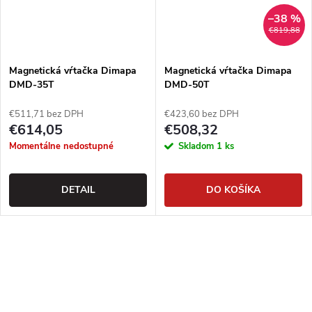
–38 %
€819,88
Magnetická vŕtačka Dimapa
Magnetická vŕtačka Dimapa
DMD-35T
DMD-50T
€511,71 bez DPH
€423,60 bez DPH
€614,05
€508,32
Momentálne nedostupné
Skladom
1 ks
DETAIL
DO KOŠÍKA