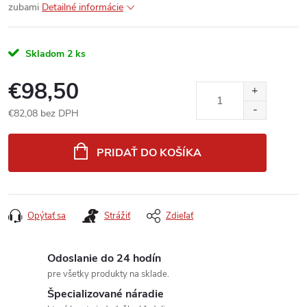
zubami
Detailné informácie
Skladom
2 ks
€98,50
€82,08 bez DPH
Jednotková
cena:
PRIDAŤ DO KOŠÍKA
Opýtať sa
Strážiť
Zdieľať
Odoslanie do 24 hodín
pre všetky produkty na sklade.
Špecializované náradie