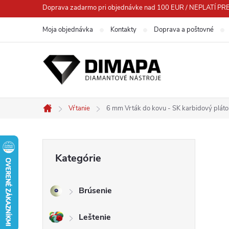
Prejsť
Doprava zadarmo pri objednávke nad 100 EUR / NEPLATÍ
na
Moja objednávka
Kontakty
Doprava a poštovné
obsah
Vŕtanie
6 mm Vrták do kovu - SK karbidový plá
Domov
B
Preskočiť
Kategórie
kategórie
o
Brúsenie
č
Leštenie
n