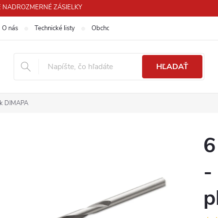
 PRE NADROZMERNÉ ZÁSIELKY
O nás
Technické listy
Obchodné podmienky
Podmienky ochra
HĽADAŤ
tok DIMAPA
6
-
p