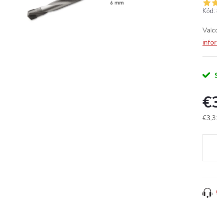
Kód:
Valc
info
€
€3,3
Jedn
cena