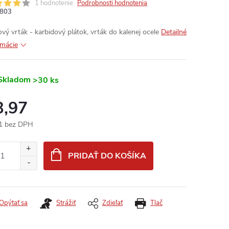
1 hodnotenie
Podrobnosti hodnotenia
803
ový vrták - karbidový plátok, vrták do kalenej ocele
Detailné
rmácie
Skladom
>30 ks
3,97
1 bez DPH
otková
:
PRIDAŤ DO KOŠÍKA
Opýtať sa
Strážiť
Zdieľať
Tlač