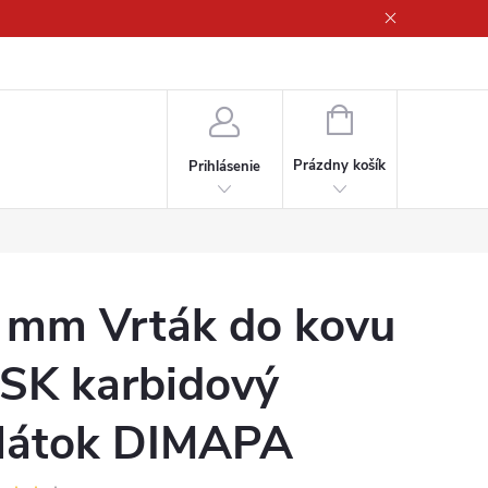
ny osobných údajov
NÁKUPNÝ
KOŠÍK
Prázdny košík
Prihlásenie
 mm Vrták do kovu
 SK karbidový
látok DIMAPA