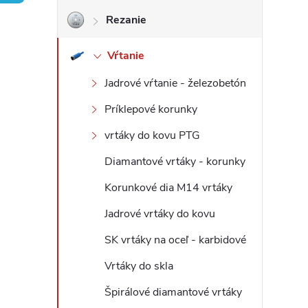
Rezanie
ý
Vŕtanie
p
Jadrové vŕtanie - železobetón
a
Príklepové korunky
n
vrtáky do kovu PTG
e
Diamantové vrtáky - korunky
Korunkové dia M14 vrtáky
l
Jadrové vrtáky do kovu
SK vrtáky na oceľ - karbidové
Vrtáky do skla
Špirálové diamantové vrtáky