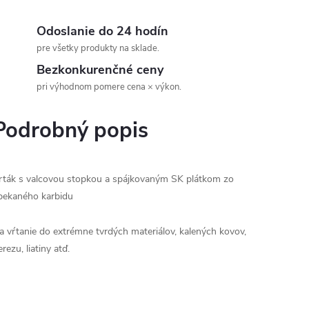
Odoslanie do 24 hodín
pre všetky produkty na sklade.
Bezkonkurenčné ceny
pri výhodnom pomere cena × výkon.
Podrobný popis
rták s valcovou stopkou a spájkovaným SK plátkom zo
pekaného karbidu
a vŕtanie do extrémne tvrdých materiálov, kalených kovov,
erezu, liatiny atď.