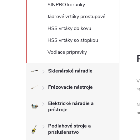
SINPRO korunky
Jádrové vrtáky prostupové
HSS vrtáky do kovu
HSS vrtáky so stopkou
Vodiace prípravky
Sklenárské náradie
V
Frézovacie nástroje
s
Elektrické náradie a
N
prístroje
n
Podlahové stroje a
príslušenstvo