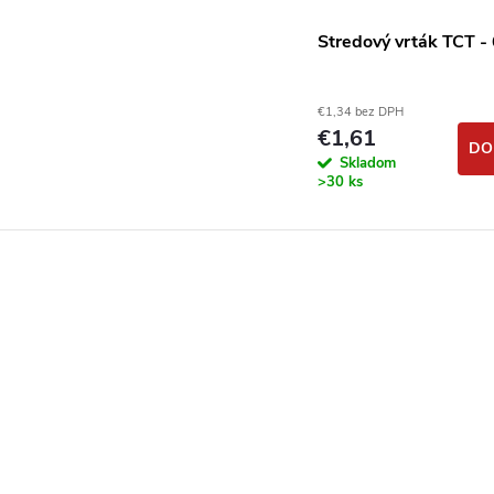
Stredový vrták TCT -
€1,34 bez DPH
€1,61
DO
Skladom
>30 ks