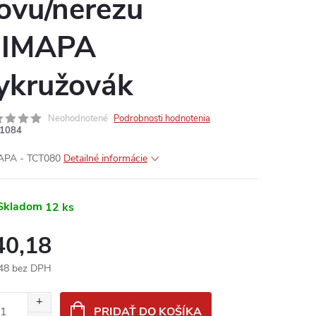
ovu/nerezu
IMAPA
ykružovák
Neohodnotené
Podrobnosti hodnotenia
1084
APA - TCT080
Detailné informácie
Skladom
12 ks
40,18
48 bez DPH
otková
:
PRIDAŤ DO KOŠÍKA