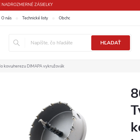
 PRE NADROZMERNÉ ZÁSIELKY
O nás
Technické listy
Obchodné podmienky
Podmienky ochra
HĽADAŤ
do kovu/nerezu DIMAPA vykružovák
8
T
k