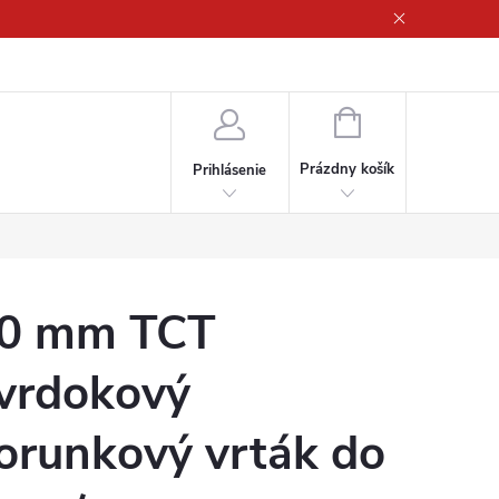
ny osobných údajov
NÁKUPNÝ
KOŠÍK
Prázdny košík
Prihlásenie
0 mm TCT
vrdokový
orunkový vrták do