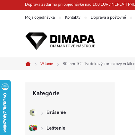
Prejsť
Doprava zadarmo pri objednávke nad 100 EUR / NEPLATÍ
na
Moja objednávka
Kontakty
Doprava a poštovné
obsah
Vŕtanie
80 mm TCT Tvrdokový korunkový vrták 
Domov
B
Preskočiť
Kategórie
kategórie
o
Brúsenie
č
Leštenie
n