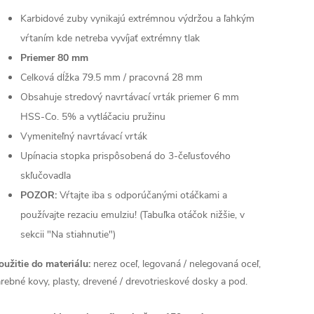
Karbidové zuby vynikajú extrémnou výdržou a ľahkým
vŕtaním kde netreba vyvíjať extrémny tlak
Priemer 80 mm
Celková dĺžka 79.5 mm / pracovná 28 mm
Obsahuje stredový navrtávací vrták priemer 6 mm
HSS-Co. 5% a vytláčaciu pružinu
Vymeniteľný navrtávací vrták
Upínacia stopka prispôsobená do 3-čeľusťového
skľučovadla
POZOR:
Vŕtajte iba s odporúčanými otáčkami a
používajte rezaciu emulziu! (Tabuľka otáčok nižšie, v
sekcii "Na stiahnutie")
oužitie do materiálu:
nerez oceľ, legovaná / nelegovaná oceľ,
arebné kovy, plasty, drevené / drevotrieskové dosky a pod.