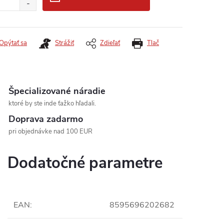
Opýtať sa
Strážiť
Zdieľať
Tlač
Špecializované náradie
ktoré by ste inde ťažko hľadali.
Doprava zadarmo
pri objednávke nad 100 EUR
Dodatočné parametre
EAN
:
8595696202682