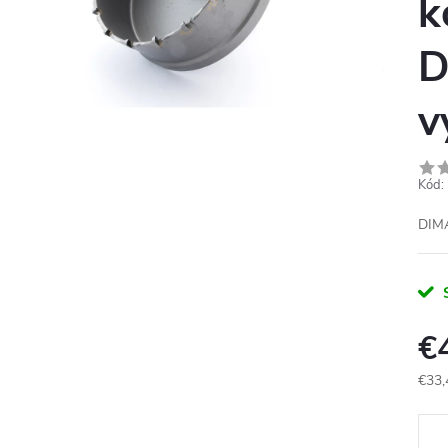
k
D
v
Kód:
DIM
€
€33,
Jedn
cena