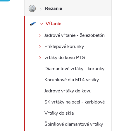
Rezanie
ý
Vŕtanie
p
Jadrové vŕtanie - železobetón
a
Príklepové korunky
n
vrtáky do kovu PTG
e
Diamantové vrtáky - korunky
Korunkové dia M14 vrtáky
l
Jadrové vrtáky do kovu
SK vrtáky na oceľ - karbidové
Vrtáky do skla
Špirálové diamantové vrtáky