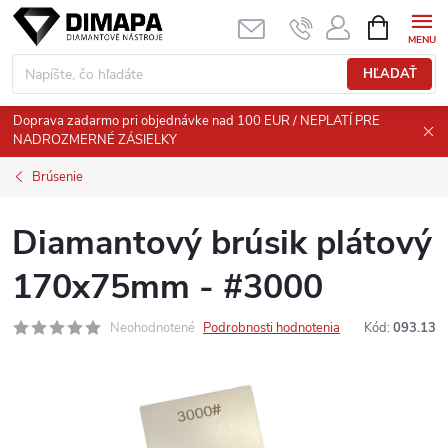
Prejsť
NÁKUPN
KOŠÍK
na
obsah
HĽADAŤ
Doprava zadarmo pri objednávke nad 100 EUR / NEPLATÍ PRE
NADROZMERNÉ ZÁSIELKY
Brúsenie
Diamantový brúsik plátový
170x75mm - #3000
Neohodnotené
Podrobnosti hodnotenia
Kód:
093.13