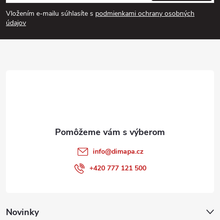
á
Vložením e-mailu súhlasíte s
podmienkami ochrany osobných
p
údajov
ä
t
i
e
info
@
dimapa.cz
+420 777 121 500
Novinky