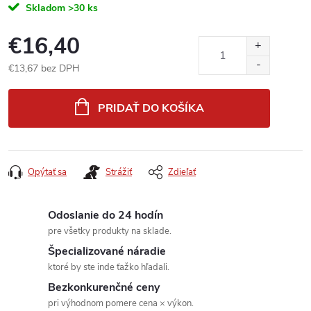
Skladom
>30 ks
€16,40
€13,67 bez DPH
Jednotková
cena:
PRIDAŤ DO KOŠÍKA
Opýtať sa
Strážiť
Zdieľať
Odoslanie do 24 hodín
pre všetky produkty na sklade.
Špecializované náradie
ktoré by ste inde ťažko hľadali.
Bezkonkurenčné ceny
pri výhodnom pomere cena × výkon.