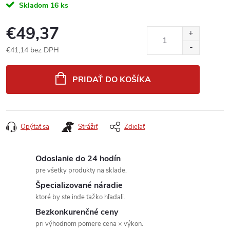
Skladom
16 ks
€49,37
€41,14 bez DPH
Jednotková
cena:
PRIDAŤ DO KOŠÍKA
Opýtať sa
Strážiť
Zdieľať
Odoslanie do 24 hodín
pre všetky produkty na sklade.
Špecializované náradie
ktoré by ste inde ťažko hľadali.
Bezkonkurenčné ceny
pri výhodnom pomere cena × výkon.