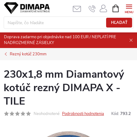
Prejsť
NÁKUPN
KOŠÍK
na
obsah
HĽADAŤ
Doprava zadarmo pri objednávke nad 100 EUR / NEPLATÍ PRE
NADROZMERNÉ ZÁSIELKY
Rezný kotúč 230mm
230x1,8 mm Diamantový
kotúč rezný DIMAPA X -
TILE
Neohodnotené
Podrobnosti hodnotenia
Kód:
793.2