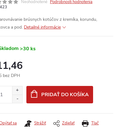
Neohodnotené
Podrobnosti hodnotenia
423
arovnávanie brúsnych kotúčov z kremíka, korundu,
kovca a pod.
Detailné informácie
Skladom
>30 ks
11,46
5 bez DPH
otková
:
PRIDAŤ DO KOŠÍKA
Opýtať sa
Strážiť
Zdieľať
Tlač