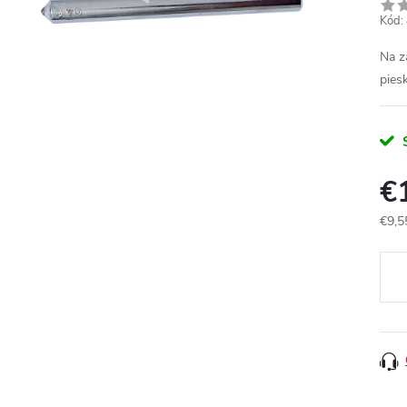
Kód:
Na z
pies
€
€9,5
Jedn
cena