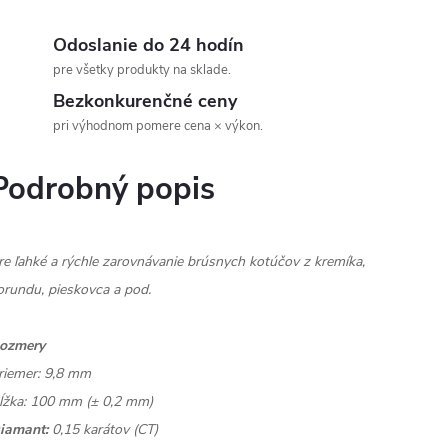
Odoslanie do 24 hodín
pre všetky produkty na sklade.
Bezkonkurenčné ceny
pri výhodnom pomere cena × výkon.
Podrobný popis
re ľahké a rýchle zarovnávanie brúsnych kotúčov z kremíka,
orundu, pieskovca a pod.
ozmery
riemer: 9,8 mm
ĺžka: 100 mm (± 0,2 mm)
iamant:
0,15 karátov (CT)