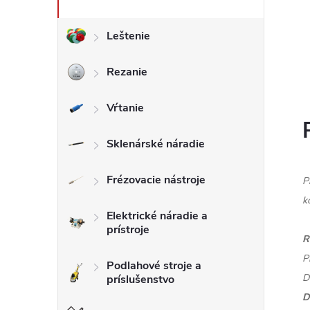
Leštenie
Rezanie
Vŕtanie
Sklenárské náradie
Frézovacie nástroje
P
k
Elektrické náradie a
prístroje
R
P
Podlahové stroje a
D
príslušenstvo
D