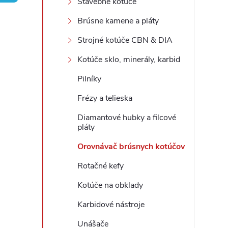
Stavebné kotúče
ý
Brúsne kamene a pláty
Strojné kotúče CBN & DIA
p
Kotúče sklo, minerály, karbid
a
Pilníky
n
Frézy a telieska
Diamantové hubky a filcové
e
pláty
l
Orovnávač brúsnych kotúčov
Rotačné kefy
Kotúče na obklady
Karbidové nástroje
Unášače