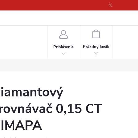
ny osobných údajov
NÁKUPNÝ
KOŠÍK
Prázdny košík
Prihlásenie
iamantový
rovnávač 0,15 CT
IMAPA