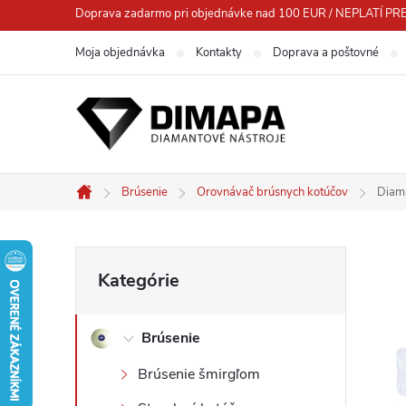
Prejsť
Doprava zadarmo pri objednávke nad 100 EUR / NEPLATÍ
na
Moja objednávka
Kontakty
Doprava a poštovné
obsah
Brúsenie
Orovnávač brúsnych kotúčov
Diam
Domov
B
Preskočiť
Kategórie
kategórie
o
Brúsenie
č
Brúsenie šmirgľom
n