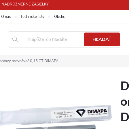
 PRE NADROZMERNÉ ZÁSIELKY
O nás
Technické listy
Obchodné podmienky
Podmienky ochra
HĽADAŤ
antový orovnávač 0,15 CT DIMAPA
D
o
D