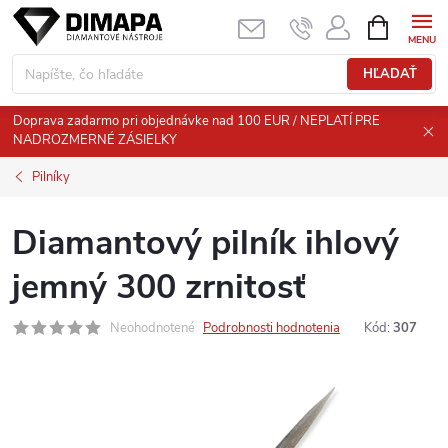
Prejsť
NÁKUPN
KOŠÍK
na
obsah
HĽADAŤ
Doprava zadarmo pri objednávke nad 100 EUR / NEPLATÍ PRE
NADROZMERNÉ ZÁSIELKY
Pilníky
Diamantový pilník ihlový
jemný 300 zrnitosť
Neohodnotené
Podrobnosti hodnotenia
Kód:
307