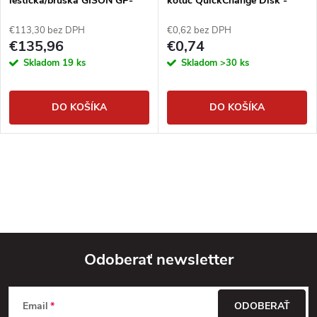
leštička/brúska GISON GP-
kotúč QuickChange Disk -
823AR
čierny
€113,30 bez DPH
€0,62 bez DPH
€135,96
€0,74
Skladom
19 ks
Skladom
>30 ks
DO KOŠÍKA
DO KOŠÍKA
Odoberať newsletter
Z
Email
ODOBERAŤ