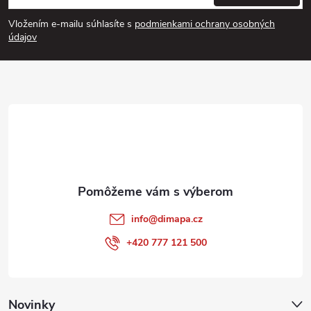
á
Vložením e-mailu súhlasíte s
podmienkami ochrany osobných
p
údajov
ä
t
i
e
info
@
dimapa.cz
+420 777 121 500
Novinky