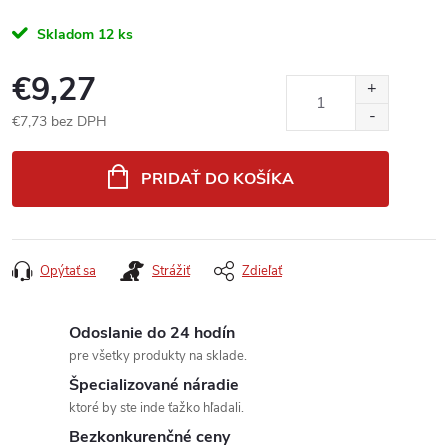
Skladom
12 ks
€9,27
€7,73 bez DPH
Jednotková
cena:
PRIDAŤ DO KOŠÍKA
Opýtať sa
Strážiť
Zdieľať
Odoslanie do 24 hodín
pre všetky produkty na sklade.
Špecializované náradie
ktoré by ste inde ťažko hľadali.
Bezkonkurenčné ceny