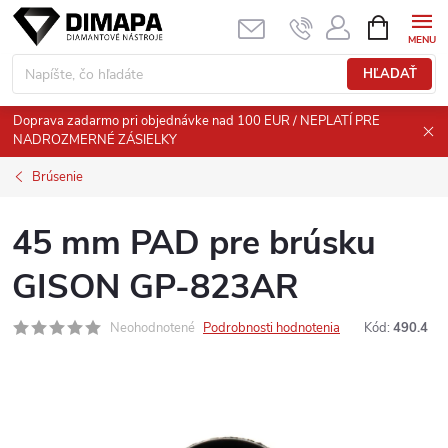
Prejsť
NÁKUPN
KOŠÍK
na
obsah
HĽADAŤ
Doprava zadarmo pri objednávke nad 100 EUR / NEPLATÍ PRE
NADROZMERNÉ ZÁSIELKY
Brúsenie
45 mm PAD pre brúsku
GISON GP-823AR
Neohodnotené
Podrobnosti hodnotenia
Kód:
490.4