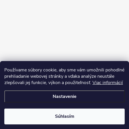
Používame súbory cookie, aby sme vám umožnili pohodlné
prehliadanie webovej stránky a vďaka analýze neustále
zlepšovali jej funkcie, výkon a použiteľnosť.
Viac informácií
Nastavenie
Copyright 2026
My e-shop
. Všetky práva vyhradené.
Súhlasím
Vytvoril Shoptet