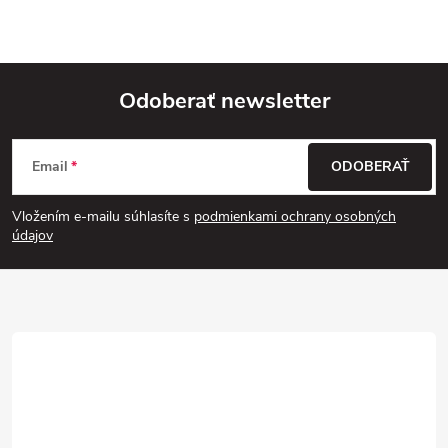
Odoberať newsletter
Z
Email
ODOBERAŤ
á
Vložením e-mailu súhlasíte s
podmienkami ochrany osobných
p
údajov
ä
t
i
e