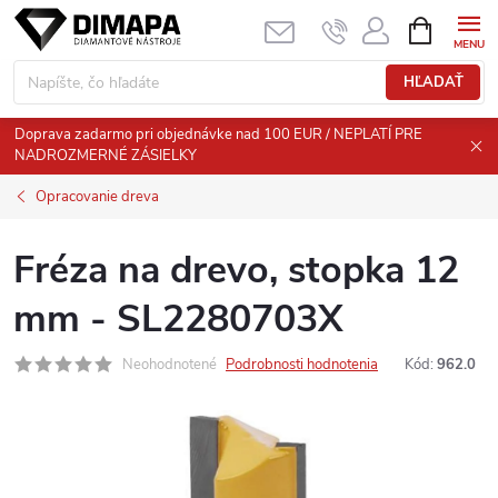
Prejsť
NÁKUPN
KOŠÍK
na
obsah
HĽADAŤ
Doprava zadarmo pri objednávke nad 100 EUR / NEPLATÍ PRE
NADROZMERNÉ ZÁSIELKY
Opracovanie dreva
Fréza na drevo, stopka 12
mm - SL2280703X
Neohodnotené
Podrobnosti hodnotenia
Kód:
962.0