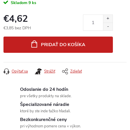
Skladom
9 ks
€4,62
€3,85 bez DPH
Jednotková
cena:
PRIDAŤ DO KOŠÍKA
Opýtať sa
Strážiť
Zdieľať
Odoslanie do 24 hodín
pre všetky produkty na sklade.
Špecializované náradie
ktoré by ste inde ťažko hľadali.
Bezkonkurenčné ceny
pri výhodnom pomere cena × výkon.