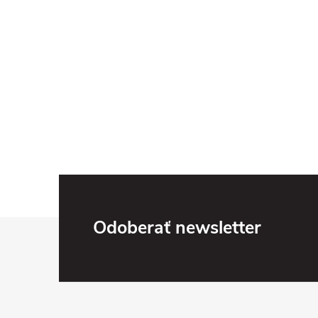
Z
Odoberať newsletter
á
p