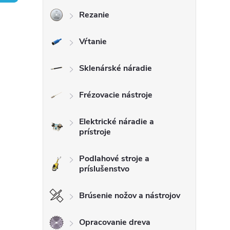
Rezanie
ý
Vŕtanie
p
a
Sklenárské náradie
n
Frézovacie nástroje
e
Elektrické náradie a
prístroje
l
Podlahové stroje a
príslušenstvo
Brúsenie nožov a nástrojov
Opracovanie dreva