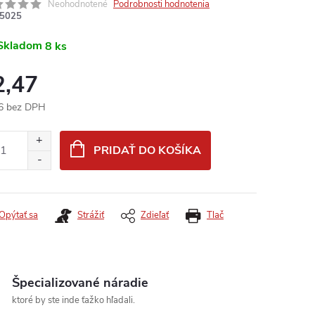
Neohodnotené
Podrobnosti hodnotenia
5025
Skladom
8 ks
2,47
6 bez DPH
otková
:
PRIDAŤ DO KOŠÍKA
Opýtať sa
Strážiť
Zdieľať
Tlač
Špecializované náradie
ktoré by ste inde ťažko hľadali.