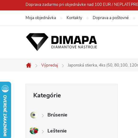
Prejsť
Doprava zadarmo pri objednávke nad 100 EUR / NEPLATÍ
na
Moja objednávka
Kontakty
Doprava a poštovné
obsah
Výpredaj
Japonská stierka, 4ks (50, 80,100, 120
Domov
B
Preskočiť
Kategórie
kategórie
o
Brúsenie
č
Leštenie
n