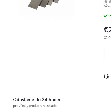
Kód:
€
€2,0
Jedn
cena
Odoslanie do 24 hodín
pre všetky produkty na sklade.