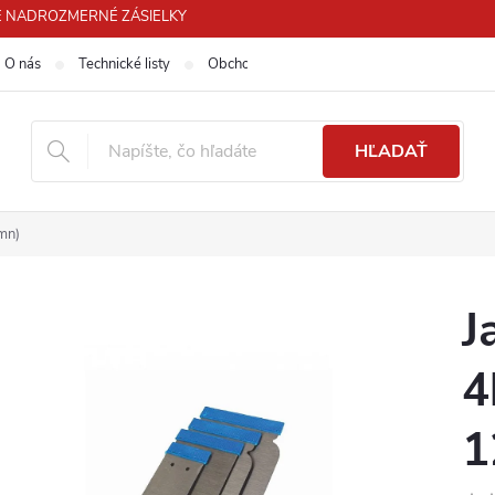
 PRE NADROZMERNÉ ZÁSIELKY
O nás
Technické listy
Obchodné podmienky
Podmienky ochra
HĽADAŤ
mn)
J
4
1