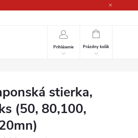
ny osobných údajov
NÁKUPNÝ
KOŠÍK
Prázdny košík
Prihlásenie
aponská stierka,
ks (50, 80,100,
20mn)