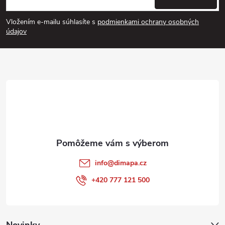
á
Vložením e-mailu súhlasíte s
podmienkami ochrany osobných
p
údajov
ä
t
i
e
info
@
dimapa.cz
+420 777 121 500
Novinky