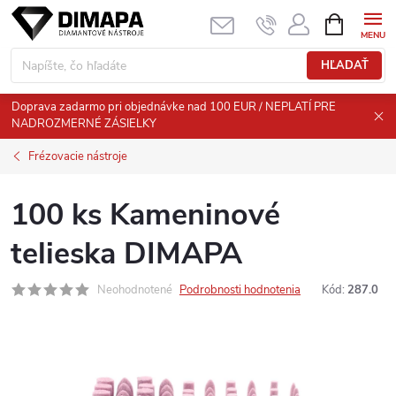
Prejsť
NÁKUPN
KOŠÍK
na
obsah
HĽADAŤ
Doprava zadarmo pri objednávke nad 100 EUR / NEPLATÍ PRE
NADROZMERNÉ ZÁSIELKY
Frézovacie nástroje
100 ks Kameninové
telieska DIMAPA
Neohodnotené
Podrobnosti hodnotenia
Kód:
287.0