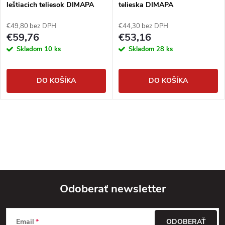
leštiacich teliesok DIMAPA
telieska DIMAPA
€49,80 bez DPH
€44,30 bez DPH
€59,76
€53,16
Skladom
10 ks
Skladom
28 ks
DO KOŠÍKA
DO KOŠÍKA
Odoberať newsletter
Z
Email
ODOBERAŤ