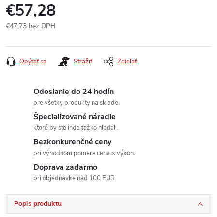
€57,28
€47,73 bez DPH
Jednotková
cena:
Opýtať sa
Strážiť
Zdieľať
Odoslanie do 24 hodín
pre všetky produkty na sklade.
Špecializované náradie
ktoré by ste inde ťažko hľadali.
Bezkonkurenčné ceny
pri výhodnom pomere cena × výkon.
Doprava zadarmo
pri objednávke nad 100 EUR
Popis produktu