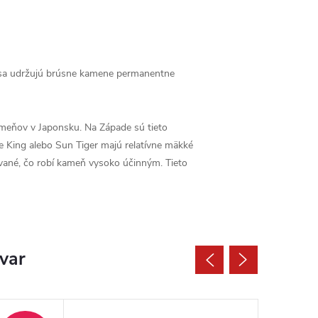
í sa udržujú brúsne kamene permanentne
meňov v Japonsku. Na Západe sú tieto
 King alebo Sun Tiger majú relatívne mäkké
ované, čo robí kameň vysoko účinným. Tieto
ovar