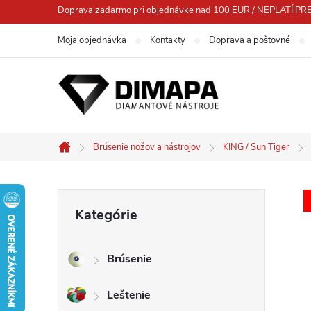
Prejsť
Doprava zadarmo pri objednávke nad 100 EUR / NEPLATÍ
na
Moja objednávka
Kontakty
Doprava a poštovné
obsah
Brúsenie nožov a nástrojov
KING / Sun Tiger
Domov
B
Preskočiť
Kategórie
kategórie
o
Brúsenie
č
Leštenie
n