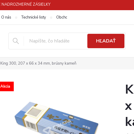
 PRE NADROZMERNÉ ZÁSIELKY
O nás
Technické listy
Obchodné podmienky
Podmienky ochra
HĽADAŤ
King 300, 207 x 66 x 34 mm, brúsny kameň
K
Akcia
x
k