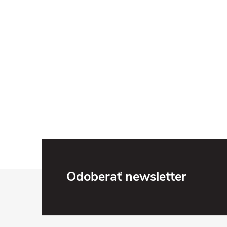
Z
Odoberať newsletter
á