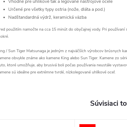
Vhodné pre uhlíkové tak a legované nástrojové ocele
Určené pre všetky typy ostria (nože, dláta a pod.)
Nadštandardná výdrž, keramická väzba
red použitím namočte na cca 15 minút do obyčajnej vody. Pri používan
okré.
ing / Sun Tiger Matsunaga je jedným z najväčších výrobcov brúsnych ka
amene obvykle známe ako kamene King alebo Sun Tiger. Kamene zo série
uto, ktoré umožňuje, aby brusivá boli počas používania neustále vystav
amene sú ideálne pre extrémne tvrdé, nízkolegované uhlíkové oceľ.
Súvisiaci t