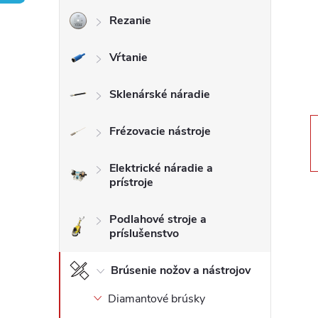
Rezanie
ý
Vŕtanie
p
a
Sklenárské náradie
n
Frézovacie nástroje
e
Elektrické náradie a
prístroje
l
Podlahové stroje a
príslušenstvo
Brúsenie nožov a nástrojov
Diamantové brúsky