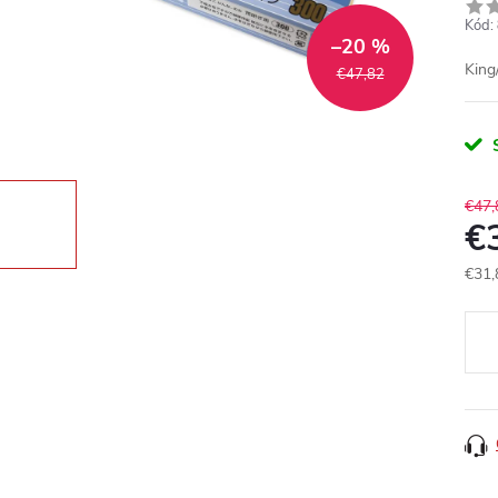
Kód:
–20 %
King
€47,82
€47,
€
€31,
Jedn
cena