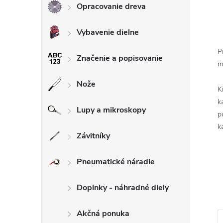
Opracovanie dreva
Vybavenie dielne
P
Značenie a popisovanie
m
Nože
K
k
Lupy a mikroskopy
p
k
Závitníky
Pneumatické náradie
Doplnky - náhradné diely
Akčná ponuka