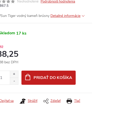
Neohodnotené
Podrobnosti hodnotenia
867.5
/Sun Tiger vodný kameň brúsny
Detailné informácie
Skladom
17 ks
82
38,25
88 bez DPH
otková
:
PRIDAŤ DO KOŠÍKA
Opýtať sa
Strážiť
Zdieľať
Tlač