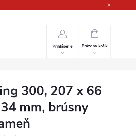
ny osobných údajov
NÁKUPNÝ
KOŠÍK
Prázdny košík
Prihlásenie
ing 300, 207 x 66
 34 mm, brúsny
ameň