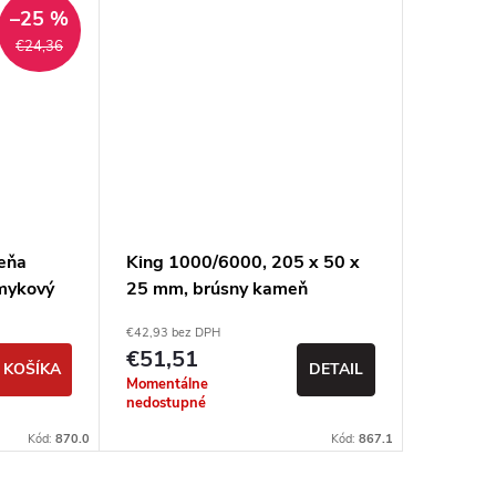
Akcia
–25 %
€24,36
eňa
King 1000/6000, 205 x 50 x
King 10
mykový
25 mm, brúsny kameň
mm, br
€42,93 bez DPH
€25,50 be
€51,51
€30,6
 KOŠÍKA
DETAIL
Momentálne
Sklad
nedostupné
Kód:
870.0
Kód:
867.1