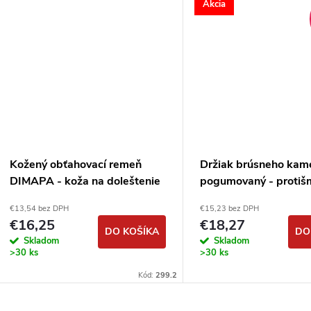
Akcia
Kožený obťahovací remeň
Držiak brúsneho kam
DIMAPA - koža na doleštenie
pogumovaný - protiš
€13,54 bez DPH
€15,23 bez DPH
€16,25
€18,27
DO KOŠÍKA
DO
Skladom
Skladom
>30 ks
>30 ks
Kód:
299.2