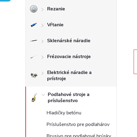
Rezanie
ý
Vŕtanie
p
a
Sklenárské náradie
n
Frézovacie nástroje
e
Elektrické náradie a
prístroje
l
Podlahové stroje a
príslušenstvo
Hladičky betónu
Príslušenstvo pre podlahárov
Brusivo pre podlahové brúsky