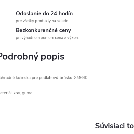
Odoslanie do 24 hodín
pre všetky produkty na sklade.
Bezkonkurenčné ceny
pri výhodnom pomere cena × výkon.
Podrobný popis
áhradné kolieska pre podlahovú brúsku GM640
ateriál: kov, guma
Súvisiaci t