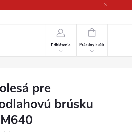
ny osobných údajov
NÁKUPNÝ
KOŠÍK
Prázdny košík
Prihlásenie
olesá pre
odlahovú brúsku
M640