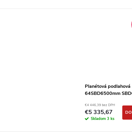
Planétová podlahová
64SBD6500mm SBD
400V / 7,5kW
€4 446,39 bez DPH
€5 335,67
DO
Skladom
3 ks