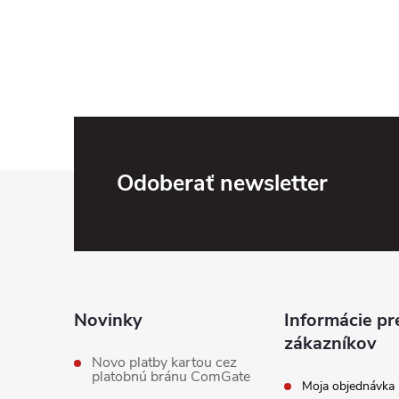
Z
Odoberať newsletter
á
p
ä
Novinky
Informácie pr
zákazníkov
t
Novo platby kartou cez
platobnú bránu ComGate
Moja objednávka