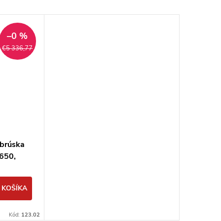
–0 %
€5 336,77
 brúska
650,
 KOŠÍKA
Kód:
123.02