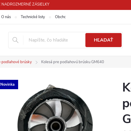
 PRE NADROZMERNÉ ZÁSIELKY
O nás
Technické listy
Obchodné podmienky
Podmienky ochra
HĽADAŤ
e podlahové brúsky
Kolesá pre podlahovú brúsku GM640
K
Novinka
p
G