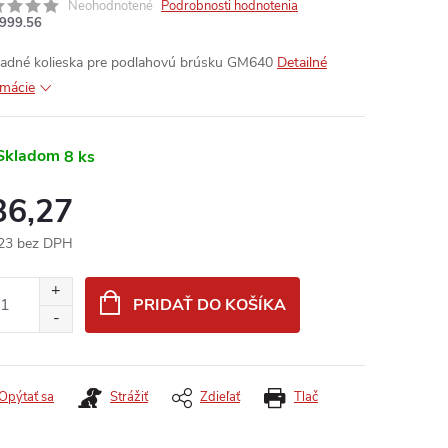
Neohodnotené
Podrobnosti hodnotenia
999.56
adné kolieska pre podlahovú brúsku GM640
Detailné
rmácie
Skladom
8 ks
36,27
23 bez DPH
otková
:
PRIDAŤ DO KOŠÍKA
Opýtať sa
Strážiť
Zdieľať
Tlač