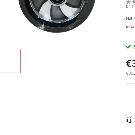
Kód:
Náhr
info
€
€30,
Jedn
cena