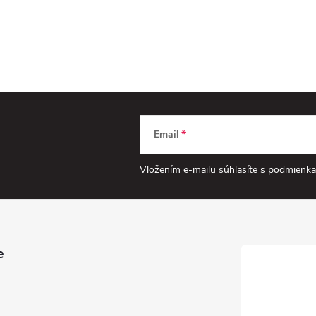
Email
Vložením e-mailu súhlasíte s
podmienka
e