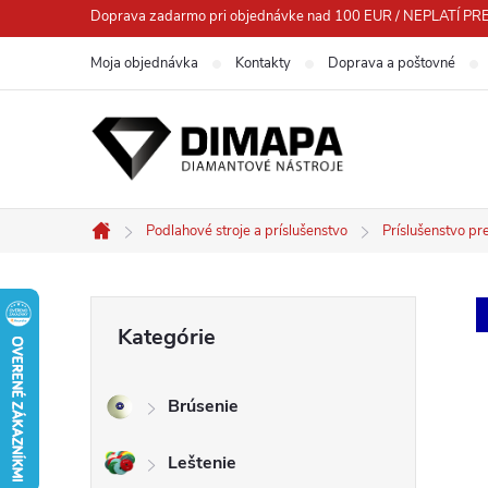
Prejsť
Doprava zadarmo pri objednávke nad 100 EUR / NEPLATÍ
na
Moja objednávka
Kontakty
Doprava a poštovné
obsah
Podlahové stroje a príslušenstvo
Príslušenstvo pr
Domov
B
Preskočiť
Kategórie
kategórie
o
Brúsenie
č
Leštenie
n