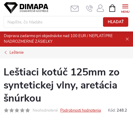
Prejsť
NÁKUPN
KOŠÍK
na
obsah
HĽADAŤ
Doprava zadarmo pri objednávke nad 100 EUR / NEPLATÍ PRE
NADROZMERNÉ ZÁSIELKY
Leštenie
Leštiaci kotúč 125mm zo
syntetickej vlny, aretácia
šnúrkou
Neohodnotené
Podrobnosti hodnotenia
Kód:
248.2