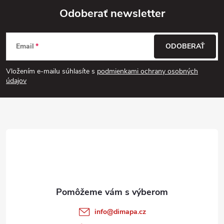
Odoberať newsletter
Z
Email
ODOBERAŤ
á
Vložením e-mailu súhlasíte s
podmienkami ochrany osobných
p
údajov
ä
t
i
e
info
@
dimapa.cz